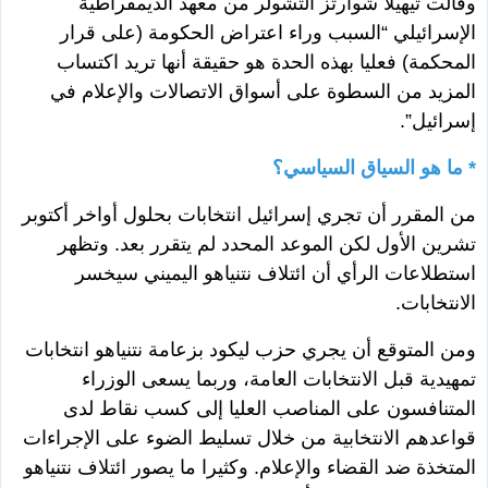
وقالت تيهيلا شوارتز ألتشولر من معهد الديمقراطية
الإسرائيلي “السبب وراء اعتراض الحكومة (على قرار
المحكمة) فعليا بهذه الحدة هو حقيقة أنها تريد اكتساب
المزيد من السطوة على أسواق الاتصالات والإعلام في
إسرائيل”.
* ما هو السياق السياسي؟
من المقرر أن تجري إسرائيل انتخابات بحلول أواخر أكتوبر
تشرين الأول لكن الموعد المحدد لم يتقرر بعد. وتظهر
استطلاعات الرأي أن ائتلاف نتنياهو اليميني سيخسر
الانتخابات.
ومن المتوقع أن يجري حزب ليكود بزعامة نتنياهو انتخابات
تمهيدية قبل الانتخابات العامة، وربما يسعى الوزراء
المتنافسون على المناصب العليا إلى كسب نقاط لدى
قواعدهم الانتخابية من خلال تسليط الضوء على الإجراءات
المتخذة ضد القضاء والإعلام. وكثيرا ما يصور ائتلاف نتنياهو