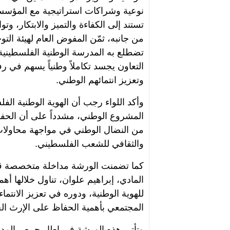
نوعية وشراكات استراتيجية مع المؤسسات
تستند إلى الكفاءة والتميز والابتكار، و
من جانبه، ثمّن المفوض العام لهيئة التو
تضطلع به المدرسة الوطنية الفلسطينية ل
التعاون يجسد تكاملاً وطنياً يسهم في 
وتعزيز انتمائهم الوطني.
وأكد اللواء رجب أن الهوية الوطنية الفل
المشروع الوطني، مشدداً على أن الحفا
من النضال الوطني في مواجهة محاولات
والثقافي للشعب الفلسطيني.
كما تضمنت الورشة مداخلة متخصصة قدمه
المادي، إبراهيم علوان، تناول خلالها أ
للهوية الوطنية، ودوره في تعزيز الانت
المجتمعي بأهمية الحفاظ على الإرث الح
وتأتي هذه الورشة في إطار حرص المدرس