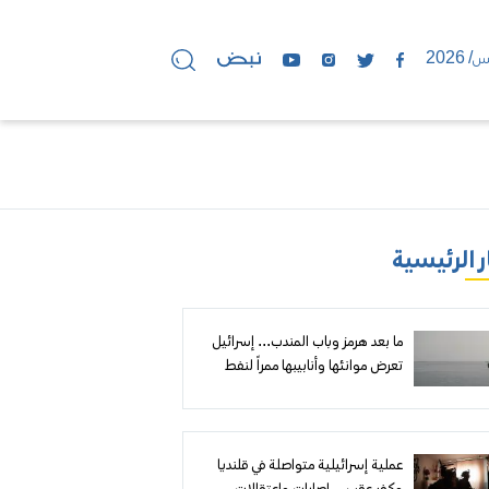
ر الرئيسية
ما بعد هرمز وباب المندب... إسرائيل
تعرض موانئها وأنابيبها ممراً لنفط
الخليج إلى أوروبا
عملية إسرائيلية متواصلة في قلنديا