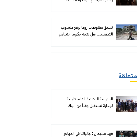
وكفر عقب... إصابات واعتقالات
وهدم مقابل إعلان أهداف أمنية
تعليق مفاوضات روما يرفع منسوب
التصعيد... هل تتجه حكومة نتنياهو
إلى توسيع الهجوم على لبنان؟
 متعلقة
المدرسة الوطنية الفلسطينية
للإدارة تستقبل وفداً من البنك
الإسلامي العربي لبحث آفاق التعاون
المشترك
فهد سليمان : جالياتنا في المهاجر