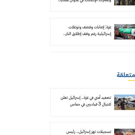
وعشرات الإصابات في عدوان قلنديا..
وهدم وتجريف وتصاعد لهجمات
المستعمرين
غزة: إصابات وقصف وتوغلات
إسرائيلية رغم وقف إطلاق النار..
وانتشال رفات 19 شهيداً من منزل
مدمّر
 متعلقة
تصعيد أمني في غزة.. إسرائيل تعلن
اغتيال 3 قياديين في حماس
و«الناصر صلاح الدين» تنعى
مسؤول «العمل الخاص»
تسجيلات تهز إسرائيل.. رئيس