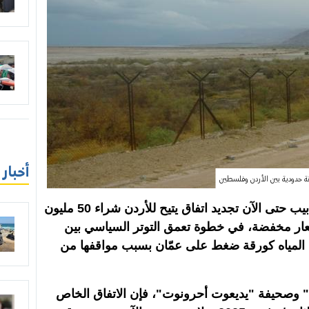
أخبار
 حدودية بين الأردن وفلسطين
كشفت تقارير إسرائيلية عن رفض تل أبيب حتى الآن تجديد اتفاق يتيح للأردن شراء 50 مليون
سعار مخفضة، في خطوة تعمق التوتر السياسي بين
المياه كورقة ضغط على عمّان بسبب مواقفها من
وبحسب هيئة البث الإسرائيلية "كان 11" وصحيفة "يديعوت أحرونوت"، فإن الاتفاق الخاص