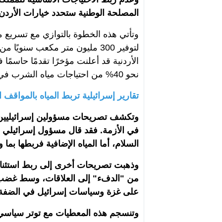
المصلحة الوطنية ستحدد خيارات الأردن و
وتأتي هذه الخطوة بالتوازي مع تسريع م
لتوفير 300 مليون متر مكعب سنوي
الأردنية قد أعلنت مؤخرًا تقدمًا حاسمًا
نحو 40% من احتياجات مياه الشرب في المملكة عند بدء الضخ المستهدف عام 2030.
تقارير إسرائيلية تربط المياه بالمواقف ا
وتكشف تصريحات مسؤولين إسرائيليين ن
في الأزمة. فقد قال مسؤول إسرائيلي إن
السلام، أما المياه الإضافية فربطها بما 
وذهبت تصريحات أخرى إلى ربط استئناف
من "الدفء" إلى العلاقات، وسط غضب إ
على غزة وسياسات إسرائيل في الضفة ا
وتنسجم هذه المعطيات مع توتر سياسي 