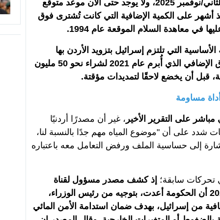
بالكميات الإضافية لم يُمدد منذ تشرين الثاني/نوفمبر 2025، ولا يوجد حتى الآن موعد متوقع
ذ أشهر على الكمية الإضافية التي كانت تُشترى فوق
ها في معاهدة السلام الموقعة عام 1994.
الأساسية التي تلتزم إسرائيل بتزويد الأردن بها
بموجب ترتيبات وادي عربة، وإنما الاتفاق الإضافي الذي أُبرم عام 2021 لشراء نحو 50 مليون
قبل أن يخضع لاحقًا لتمديدات مؤقتة.
داة مساومة
مباشر على التقرير الأخير
، غير أن مصدرًا أردنيًا
ن السلطات شدد على أن "موضوع المياه مهم جدًا بالنسبة لنا،
إشارة إلى حساسية الملف ورفض التعامل معه باعتباره
 تحركات سابقة؛
إذ كشف مصدر مسؤول لقناة
"المملكة" الأردنية في شباط/فبراير 2026 أن الحكومة أعدت، بتوجيه من رئيس الوزراء،
ضافية من إسرائيل، بهدف ضمان استدامة الأمن المائي
 بالضغوط أو المتغيرات الخارجية. وقال المصدر إن