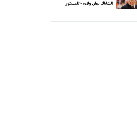
الشاباك يعلن ولاءه «للمستوى
المنتخب» ويهاجم عجز منظومة
الحكم