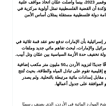
سفيره من إسرائيل في تشرين الثاني/نوفمبر 2023، بينما واصلت عمّان اتخاذ مواقف علنية
مؤكدة أن القضية الفلسطينية تمثل أولوية مركزية في
إقامة دولة فلسطينية مستقلة يمثلان أساس الأمن
 إسرائيلية بأن الإمارات تدفع نحو عقد قمة ثلاثية في
ائيل والإمارات، لبحث تفاهم مائي جديد وملفات
ة تخفيف حدة الأزمة السياسية بين عمّان وتل أبيب.
ووفق هذه التقارير، قد تبحث القمة اتفاقًا جديدًا لتزويد الأردن بـ50 مليون متر مكعب إضافية
إقليمية تقوم على تبادل المياه والطاقة، بحيث تُنتج
قابل إمدادات مائية مرتبطة بالتحلية. ولم يصدر
 الموافقة على جدول أعمالها.
لموارد المائية في الأردن، الذي يصنف رسميًا