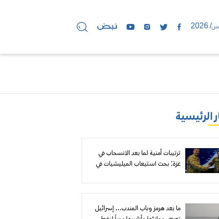
ر الرئيسية
ترتيبات أمنية لما بعد الانسحاب في
غزة: بحث استيعاب الميليشيات في
«رفح الجديدة» وموقع عسكري لقوة
مغربية
ما بعد هرمز وباب المندب... إسرائيل