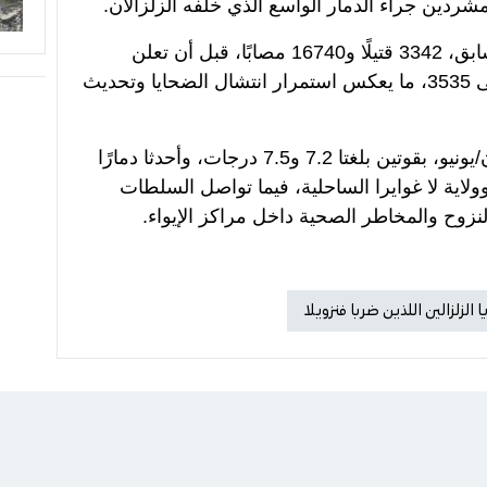
وكانت الحصيلة قد بلغت، في تحديث سابق، 3342 قتيلًا و16740 مصابًا، قبل أن تعلن
السلطات ارتفاع عدد الوفيات مجددًا إلى 3535، ما يعكس استمرار انتشال الضحايا وتحديث
وضرب الزلزالان فنزويلا في 24 حزيران/يونيو، بقوتين بلغتا 7.2 و7.5 درجات، وأحدثا دمارًا
لاية لا غوايرا الساحلية، فيما تواصل السلطات
لنزوح والمخاطر الصحية داخل مراكز الإيواء.
الزلزالين اللذين ضربا فنزويلا