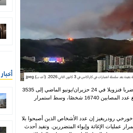
أخبار
انفجارات في كاراكاس في 3 كانون الثاني 2026. (أ ف ب).jpeg
ارتفعت حصيلة ضحايا الزلزالين اللذين ضربا فنزويلا في 24 حزيران/يونيو الماضي إلى 3535
قتيلًا، في أحدث حصيلة رسمية، بينما بلغ عدد المصابين 16740 شخصًا، وسط استمرار
 خورخي رودريغيز إن عدد الأشخاص الذين أصبحوا بلا
 شخصًا، مع استمرار عمليات الإغاثة وإيواء المتضررين. وتفيد أحدث