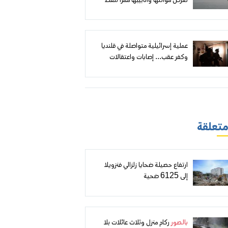
تعرض موانئها وأنابيبها ممراً لنفط
الخليج إلى أوروبا
عملية إسرائيلية متواصلة في قلنديا
وكفر عقب... إصابات واعتقالات
وهدم مقابل إعلان أهداف أمنية
 متعلقة
ارتفاع حصيلة ضحايا زلزالي فنزويلا
إلى 6125 ضحية
بالصور
ركام منزل وثلاث عائلات بلا