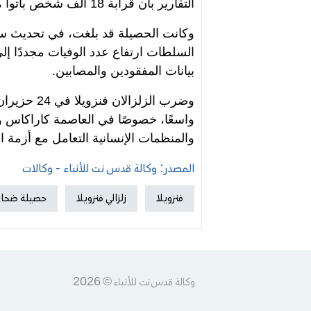
التقارير بأن قرابة 18 ألف شخص باتوا مشردين جراء الدمار الواسع الذي خلفه الزلزالان.
بيانات المفقودين والمصابين.
واسعًا، خصوصًا في العاصمة كاراكاس وو
والمنظمات الإنسانية التعامل مع أزمة ا
المصدر: وكالة قدس نت للأنباء - وكالات
فنزويلا
زلزالي فنزويلا
حصيلة ضحايا 
وكالة قدس نت للأنباء © 2026