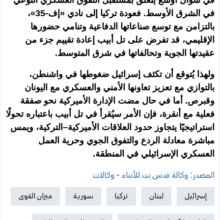
في سؤال أوسع يتعلق بمستقبل التفوق العسكري النوعي
في الشرق الأوسط. فعودة تركيا إلى نادي «إف-35»،
بالتزامن مع توسع صناعاتها الدفاعية وتنامي حضورها
الإقليمي، قد تفرض على تل أبيب إعادة تقييم جزء من
عقيدتها الجوية وتحالفاتها في شرق المتوسط.
ولهذا يُتوقع أن تكثف إسرائيل ضغوطها في واشنطن،
بالتوازي مع تعزيز تعاونها الأمني والعسكري مع اليونان
وقبرص. أما في حال مضت الإدارة الأميركية نحو صفقة
فعلية مع أنقرة، فإن الأمر سيُقرأ في تل أبيب باعتباره تحولًا
استراتيجيًا يتجاوز حدود العلاقات الأميركية–التركية، ويمس
مباشرة معادلة الردع والتفوق الجوي وحرية العمل
العسكري الإسرائيلي في المنطقة.
المصدر: وكالة قدس نت للأنباء - وكالات
إسرائيل
لبنان
تركيا
سورية
ميزان القوى