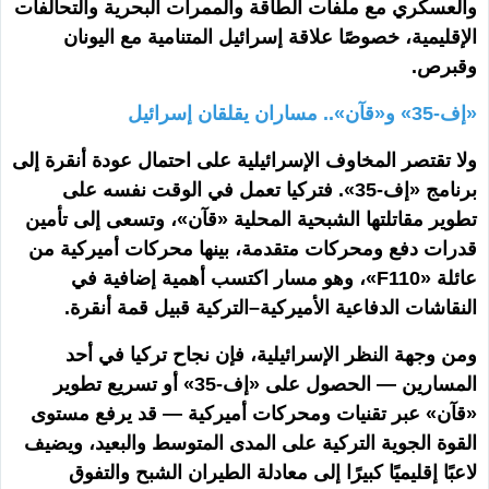
والعسكري مع ملفات الطاقة والممرات البحرية والتحالفات
الإقليمية، خصوصًا علاقة إسرائيل المتنامية مع اليونان
وقبرص.
«إف-35» و«قآن».. مساران يقلقان إسرائيل
ولا تقتصر المخاوف الإسرائيلية على احتمال عودة أنقرة إلى
برنامج «إف-35». فتركيا تعمل في الوقت نفسه على
تطوير مقاتلتها الشبحية المحلية «قآن»، وتسعى إلى تأمين
قدرات دفع ومحركات متقدمة، بينها محركات أميركية من
عائلة «F110»، وهو مسار اكتسب أهمية إضافية في
النقاشات الدفاعية الأميركية–التركية قبيل قمة أنقرة.
ومن وجهة النظر الإسرائيلية، فإن نجاح تركيا في أحد
المسارين — الحصول على «إف-35» أو تسريع تطوير
«قآن» عبر تقنيات ومحركات أميركية — قد يرفع مستوى
القوة الجوية التركية على المدى المتوسط والبعيد، ويضيف
لاعبًا إقليميًا كبيرًا إلى معادلة الطيران الشبح والتفوق