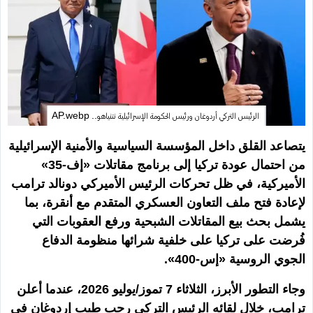
الرئيس التركي أردوغان ورئيس الحكومة الإسرائيلية نتنياهو.. AP.webp
يتصاعد القلق داخل المؤسسة السياسية والأمنية الإسرائيلية
من احتمال عودة تركيا إلى برنامج مقاتلات «إف-35»
الأميركية، في ظل تحركات الرئيس الأميركي دونالد ترامب
لإعادة فتح ملف التعاون العسكري المتقدم مع أنقرة، بما
يشمل بحث بيع المقاتلات الشبحية ورفع العقوبات التي
فُرضت على تركيا على خلفية شرائها منظومة الدفاع
الجوي الروسية «إس-400».
وجاء التطور الأبرز، الثلاثاء 7 تموز/يوليو 2026، عندما أعلن
ترامب، خلال لقائه الرئيس التركي رجب طيب إردوغان في