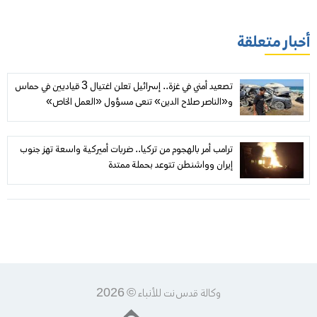
أخبار متعلقة
تصعيد أمني في غزة.. إسرائيل تعلن اغتيال 3 قياديين في حماس
و«الناصر صلاح الدين» تنعى مسؤول «العمل الخاص»
ترامب أمر بالهجوم من تركيا.. ضربات أميركية واسعة تهز جنوب
إيران وواشنطن تتوعد بحملة ممتدة
وكالة قدس نت للأنباء © 2026