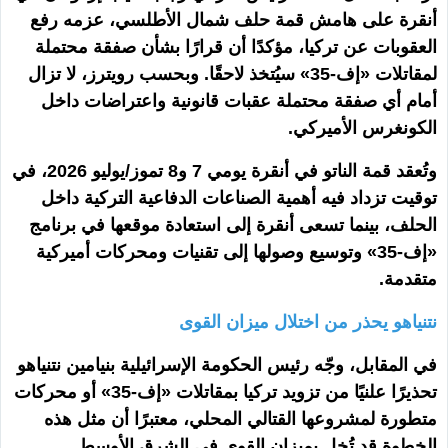
أنقرة على هامش قمة حلف شمال الأطلسي، عزمه رفع
العقوبات عن تركيا، مؤكدًا أن قرارًا بشأن صفقة محتملة
لمقاتلات «إف-35» سيُتخذ لاحقًا. وبحسب رويترز، لا تزال
أمام أي صفقة محتملة عقبات قانونية واعتراضات داخل
الكونغرس الأميركي.
وتُعقد قمة الناتو في أنقرة يومي 7 و8 تموز/يوليو 2026، في
توقيت تزداد فيه أهمية الصناعات الدفاعية التركية داخل
الحلف، بينما تسعى أنقرة إلى استعادة موقعها في برنامج
«إف-35» وتوسيع وصولها إلى تقنيات ومحركات أميركية
متقدمة.
نتنياهو يحذر من اختلال ميزان القوى
في المقابل، وجّه رئيس الحكومة الإسرائيلية بنيامين نتنياهو
تحذيرًا علنيًا من تزويد تركيا بمقاتلات «إف-35» أو محركات
متطورة لمشروعها القتالي المحلي، معتبرًا أن مثل هذه
الخطوة قد تُخل بميزان القوى في الشرق الأوسط.