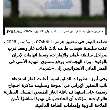
سفن في مضيق هرمز بالقرب من شاطئ بندر عباس، إيران، 30 حزيران 2026. (رويترز).jpeg
تصاعد التوتر في مضيق هرمز،
الثلاثاء07 يوليو/تموز 2026
،
عقب سلسلة هجمات طالت ثلاث ناقلات غاز ونفط قرب
سواحل سلطنة عُمان والإمارات، وسط اتهامات لإيران
بالوقوف وراء الهجمات، ورفع مستوى التهديد الأمني في
الممر المائي الاستراتيجي إلى «شديد».
وفي أبرز التطورات الدبلوماسية، أعلنت قطر استدعاء
نائب السفير الإيراني في الدوحة وتسليمه مذكرة احتجاج
رسمية على استهداف ناقلة الغاز الطبيعي المسال القطرية
«الركيات»، مؤكدة أن الحادث يمثل تهديدًا مباشرًا لأمن
الملاحة الدولية وإمدادات الطاقة العالمية.