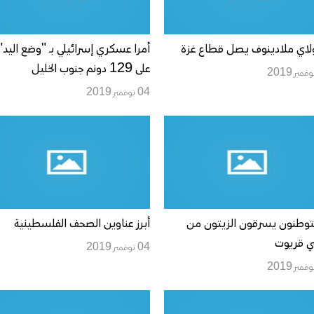
لاي ملادينوف يصل قطاع غزة
أمرا عسكري إسرائيلي بـ "وضع اليد"
على 129 دونم جنوب الخليل
04 نوفمبر 2019
وطنون يسرقون الزيتون من
أبرز عناوين الصحف الفلسطينية
ي قريوت
04 نوفمبر 2019