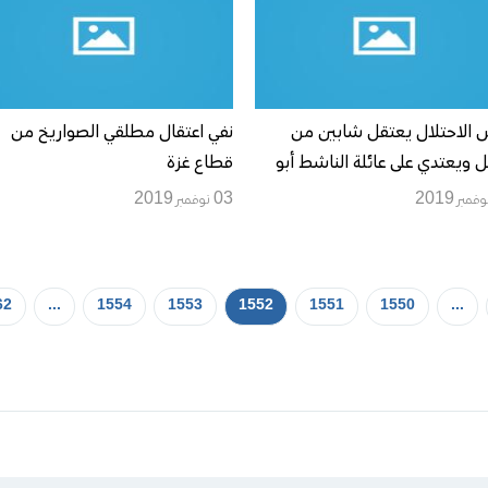
الاحتلال يعتقل شابين من
نفي اعتقال مطلقي الصواريخ من
يل ويعتدي على عائلة الناشط أبو
قطاع غزة
ية
03 نوفمبر 2019
62
...
1554
1553
1552
1551
1550
...