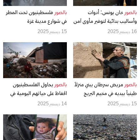
بالصور
خان يونس: أدوات
بالصور
فلسطينيون تحت المطر
وأساليب بدائية لتوفير مأوى آمن
في شوارع مدينة غزة
من برد الشتاء القارس
16 ديسمبر 2025
15 ديسمبر 2025
بالصور
مريض سرطان يبني منزلاً
بالصور
يحاول الفلسطينيون
طينياً بيديه في مخيم البريج
الحفاظ على حياتهم اليومية في
وسط قطاع غزة
مبانٍ مدمرة جزئيًا بعد أن غمرت
15 ديسمبر 2025
14 ديسمبر 2025
الأمطار الغزيرة الخيام التي تؤوي
نازحين في جباليا