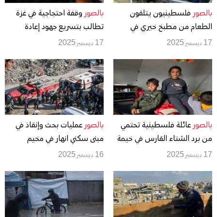
بالصور
فلسطينيون يتلقون
بالصور
وقفة احتجاجية في غزة
الطعام من مطبخ خيري في
تطالب بتسريع جهود إعادة
تجمع للنازحين بمخيم النصيرات
الإعمار وإدخال بيوت متنقلة بدلاً
17 ديسمبر 2025
17 ديسمبر 2025
من الخيام التي لا تصلح للسكن
بالصور
عائلة فلسطينية تحتمي
بالصور
عمليات بحث وإنقاذ في
من برد الشتاء القارس في خيمة
مبنى سكني انهار في مخيم
نصبتها فوق منزلها المدمر قرب
الشاطئ
17 ديسمبر 2025
16 ديسمبر 2025
الخط الأصفر في خان يونس