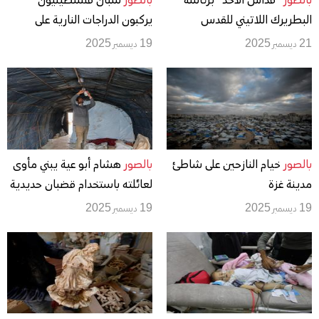
بالصور
"قداس الأحد" برئاسة
بالصور
شبان فلسطينيون
البطريرك اللاتيني للقدس
يركبون الدراجات النارية على
الكاردينال بييرباتيستا بيتسابالا
الكثبان الرملية في بلدة الزهراء
21 ديسمبر 2025
19 ديسمبر 2025
في غزة
بعد انقطاع دام عامين عن هذه
الرياضة
بالصور
خيام النازحين على شاطئ
بالصور
هشام أبو عية يبني مأوى
مدينة غزة
لعائلته باستخدام قضبان حديدية
استخرجها من أنقاض منزله
19 ديسمبر 2025
19 ديسمبر 2025