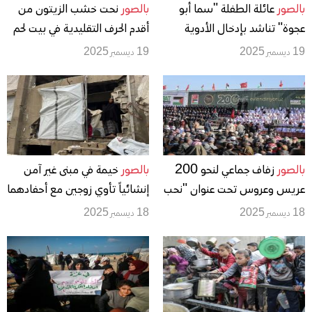
بالصور
عائلة الطفلة "سما أبو
بالصور
نحت خشب الزيتون من
عجوة" تناشد بإدخال الأدوية
أقدم الحرف التقليدية في بيت لحم
لتلقي العلاج أو السماح بإجلائها
19 ديسمبر 2025
19 ديسمبر 2025
إلى الخارج
بالصور
زفاف جماعي لنحو 200
بالصور
خيمة في مبنى غير آمن
عريس وعروس تحت عنوان "نحب
إنشائياً تأوي زوجين مع أحفادهما
الحياة رغم الإبادة الجماعية"
العشرة غرب غزة
18 ديسمبر 2025
18 ديسمبر 2025