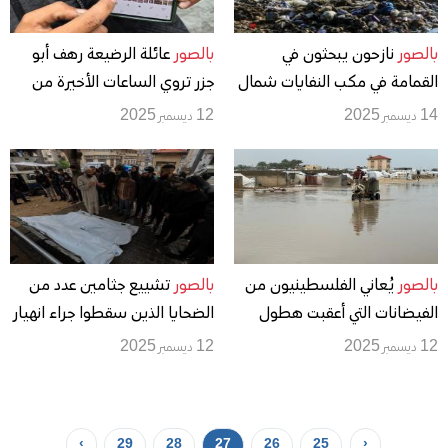
بالصور
نازحون يبحثون في
بالصور
عائلة الرضيعة رهف أبو
القمامة في مكب النفايات شمال
جزر تروي الساعات الأخيرة من
خان يونس
حياتها قبل وفاتها من البرد
14 ديسمبر 2025
12 ديسمبر 2025
القارس
بالصور
يُعاني الفلسطينيون من
بالصور
تشييع جثامين عدد من
الفيضانات التي أعقبت هطول
الضحايا الذين سقطوا جراء انهيار
أمطار غزيرة على دير البلح
مبانٍ متداعية بفعل الأمطار
12 ديسمبر 2025
12 ديسمبر 2025
الغزيرة في مدينة غزة
›
29
28
27
26
25
‹