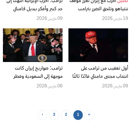
تحليل
الحرب مع إيران تعزز موقف
ترامب: الحرب الإيرانية انتهت إلى
نتنياهو وتلحق الضرر بترامب
حد كبير وأفكر ببديل لخامنئي
ودول الخليج
19 مارس 2026
09 مارس 2026
أول تعقيب من ترامب على
ترامب: صواريخ إيران كانت
انتخاب مجتبى خامنئي قائدًا ثالثًا
موجهة إلى السعودية وقطر
للجمهورية الإسلامية الإيرانية
والإمارات قبل وقت طويل من
09 مارس 2026
06 مارس 2026
الوضع الحالي
›
3
2
1
«