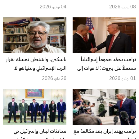
وقف نار هش تحت ضغط أميركي
النووي عن هرمز ولبنان وسط
08 يونيو 2026
04 يونيو 2026
وتهديدات متبادلة
رسائل إلى طهران وحزب الله
ترامب يجمّد هجوماً إسرائيلياً
باسكين: واشنطن تمسك بقرار
محتملاً على بيروت: لا قوات إلى
الحرب الإسرائيلي ونتنياهو لا
العاصمة اللبنانية وحزب الله وافق
يملك هامشاً مستقلاً للتصعيد
01 يونيو 2026
26 مايو 2026
على وقف النار
ترامب يهدد إيران بعد مكالمة مع
محادثات لبنان وإسرائيل في