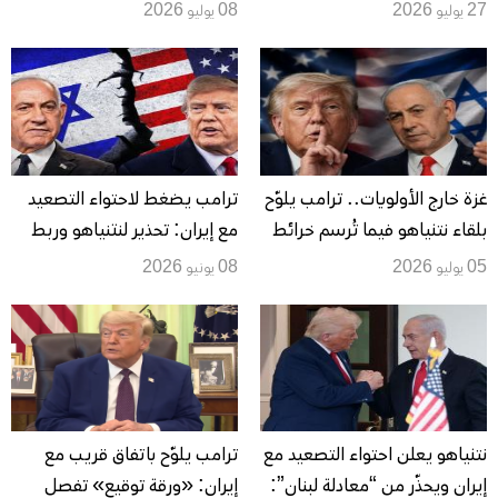
تمهّد للقاء وخلافات حول لبنان
إيران وواشنطن تتوعد بحملة
27 يوليو 2026
08 يوليو 2026
وتركيا
ممتدة
غزة خارج الأولويات.. ترامب يلوّح
ترامب يضغط لاحتواء التصعيد
بلقاء نتنياهو فيما تُرسم خرائط
مع إيران: تحذير لنتنياهو وربط
المنطقة بعيداً عن القطاع
مباشر بجبهتي لبنان وإسرائيل
05 يوليو 2026
08 يونيو 2026
المنهك
نتنياهو يعلن احتواء التصعيد مع
ترامب يلوّح باتفاق قريب مع
إيران ويحذّر من “معادلة لبنان”:
إيران: «ورقة توقيع» تفصل