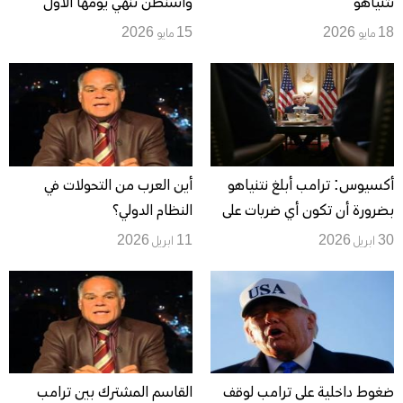
نتنياهو
واشنطن تنهي يومها الأول
“بإيجابية” وسط تصعيد ميداني
18 مايو 2026
15 مايو 2026
واسع ورفض من حزب الله
أكسيوس: ترامب أبلغ نتنياهو
أين العرب من التحولات في
بضرورة أن تكون أي ضربات على
النظام الدولي؟
لبنان “محدودة الاستهداف”
30 ابريل 2026
11 ابريل 2026
ضغوط داخلية على ترامب لوقف
القاسم المشترك بين ترامب