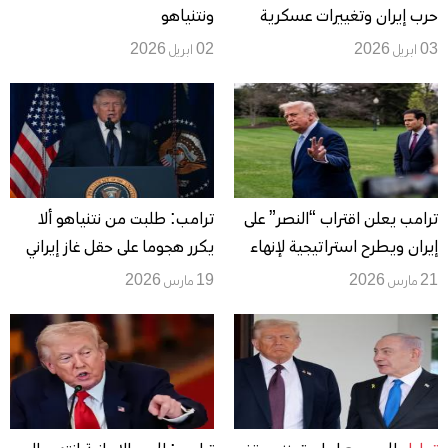
حرب إيران وتغييرات عسكرية
ونتنياهو
مثيرة للجدل في البنتاغون
03 ابريل 2026
02 ابريل 2026
ترامب يعلن اقتراب “النصر” على
ترامب: طلبت من نتنياهو ألا
إيران ويطرح استراتيجية لإنهاء
يكرر هجوما على حقل غاز إيراني
الحرب
21 مارس 2026
19 مارس 2026