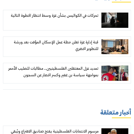
تحركات في الكواليس بشأن غزة وسط انتظار الخطوة التالية
لجنة إدارة غزة تعلن خطة عمل للإسكان المؤقت بعد ورشة
للتطوير الحضري
تمديد عزل المعتقلين الفلسطينيين.. مطالبات للصليب الأحمر
بمواجهة سياسة بن غفير وكسر الحصار عن السجون
أخبار متعلقة
مرسوم الانتخابات الفلسطينية يفتح صناديق الاقتراع ويُبقي