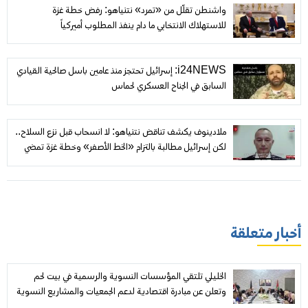
واشنطن تقلّل من «تمرد» نتنياهو: رفض خطة غزة
للاستهلاك الانتخابي ما دام ينفذ المطلوب أميركياً
i24NEWS: إسرائيل تحتجز منذ عامين باسل صالحية القيادي
السابق في الجناح العسكري لحماس
ملادينوف يكشف تناقض نتنياهو: لا انسحاب قبل نزع السلاح..
لكن إسرائيل مطالبة بالتزام «الخط الأصفر» وخطة غزة تمضي
أخبار متعلقة
الخليلي تلتقي المؤسسات النسوية والرسمية في بيت لحم
وتعلن عن مبادرة اقتصادية لدعم الجمعيات والمشاريع النسوية