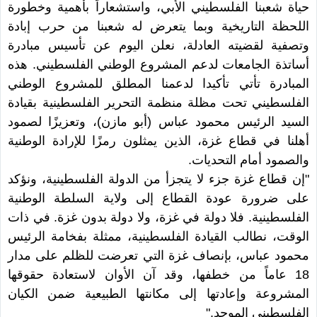
حياة شعبنا الفلسطيني الأبي، واستشعاراً بأهمية وخطورة
اللحظة التاريخية وبما يتعرض له شعبنا من حرب إبادة
وتصفية لقضيته العادلة، نعلن اليوم عن تأسيس مبادرة
أساتذة الجامعات لدعم المشروع الوطني الفلسطيني. هذه
المبادرة تأتي تأكيدا لدعمنا المطلق للمشروع الوطني
الفلسطيني تحت مظلة منظمة التحرير الفلسطينية بقيادة
السيد الرئيس محمود عباس (أبو مازن)، وتعزيزًا لصمود
أهلنا في قطاع غزة، الذين يمثلون رمزًا للإرادة الوطنية
والصمود أمام التحديات.
"إن قطاع غزة جزء لا يتجزأ من الدولة الفلسطينية، ونؤكد
على ضرورة عودة القطاع إلى ولاية السلطة الوطنية
الفلسطينية. فلا دولة في غزة، ولا دولة بدون غزة. في ذات
الوقت، نطالب القيادة الفلسطينية، ممثلة بفخامة الرئيس
محمود عباس، بإنصاف غزة التي تعرضت للظلم على مدار
18 عاماً من خطفها، وقد آن الأوان لاستعادة حقوقها
المشروعة وإعادتها إلى مكانتها الطبيعية ضمن الكيان
الفلسطيني الموحد."