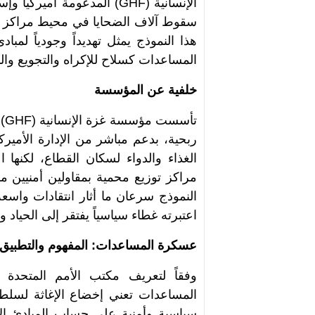
الإنسانية
(GHF)
المدعومة أميركياً وإ
سقوط آلاف الضحايا في محيط مراكز الت
هذا النموذج يمثل تهديداً وجودياً لم
المساعدات كسلاح للإكراه والتجويع وا
خلفية عن المؤسسة
تأسست مؤسسة غزة الإنسانية
(GHF)
ربحية، بدعم مباشر من الإدارة الأميرك
الغذاء والدواء لسكان القطاع، لكنه
مراكز توزيع محمية بمقاولين أمنيين
النموذج سرعان ما أثار انتقادات واسعة
اعتبرته غطاء سياسياً يفتقر إلى الحياد وا
عسكرة المساعدات: المفهوم والتطبيق
وفقاً لتعريف مكتب الأمم المتحدة ل
المساعدات تعني إخضاع الإغاثة لسلطة
سياسية وأمنية على حساب المبادئ الإنس