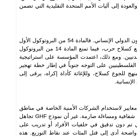
لعودة إلى آليات الأمم المتحدة التقليدية التي تضمن
بشكل مباشر القانون الدولي الإنساني. فالمادة 54 من البروتوكول الأول
لاتفاقيات جنيف تحظر استخدام التجويع كسلاح حرب، فيما تمنع المادة 14 من البروتوكول
المدنيين. ومع ذلك، اعتمدت المؤسسة على استراتيجية
 الفلسطينيين على التوجه جنوباً في إطار خطة تهجير
هج للجوع كسلاح، وللإغاثة كأداة إكراه، يرقى إلى
لإنسانية
.
2008، التي وضعت معايير لاستخدام الشركات الأمنية الخاصة في مناطق
شفافية ومساءلة صارمة. غير أن نموذج
GHF
تجاهل
ني تم دون تدقيق في خلفيات الأفراد أو تدريب على
اضحة أدى إلى قتل المئات عند نقاط التوزيع. هذه