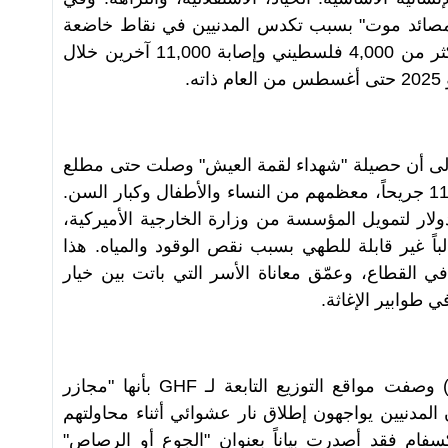
 "مصائد موت" بسبب تكدس المدنيين في نقاط خاضعة
للرقابة العسكرية، ما أدى إلى مقتل أكثر من 4,000 فلسطيني وإصابة 11,000 آخرين خلال
ه
.
 إلى أن حصيلة "شهداء لقمة العيش" وصلت حتى مطلع
أغسطس 2025 إلى 1,568 قتيلاً و11,230 جريحاً، معظمهم من النساء والأطفال وكبار السن.
ن عن تخصيص 30 مليون دولار لتمويل المؤسسة من وزارة الخارجية الأميركية،
باً غير قابلة للطهي بسبب نقص الوقود والمياه. هذا
 القطاع، وعمّق معاناة الأسر التي باتت بين خيار
ي طوابير الإغاثة
.
وصفت مواقع التوزيع التابعة لـ
GHF
بأنها "مجازر
لمدنيين يواجهون إطلاق نار عشوائي أثناء محاولتهم
فام فقد أصدرت بياناً بعنوان "الجوع أو الرصاص"