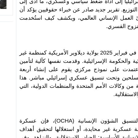
سرائيلياً إلى أداة ضغط سياسي وعسكري، ما أدى إلى
وزيع. تقرير جديد صادر عن خبراء حقوقيين يؤكد أن
بادئ العمل الإنساني العالمي، ويكشف كيف استُخدمت
لنزوح القسري
.
في فبراير 2025 بولاية ديلاوير الأمريكية كمنظمة غير
ية والحكومة الإسرائيلية. وقدمت نفسها كآلية لتأمين
ا اعتمدت على نموذج مركزي يقوم على إنشاء أربعة
 مسلحين وتحت تنسيق عسكري إسرائيلي مباشر. هذا
 من وكالات الأمم المتحدة والمنظمات الدولية، التي
لاستقلالية
.
تنسيق الشؤون الإنسانية
(OCHA)
، فإن عسكرة
 عسكرية غير محايدة، أو استغلالها لتحقيق أهداف
انية الأساسية: الحياد، الاستقلالية، والنزاهة. وفي