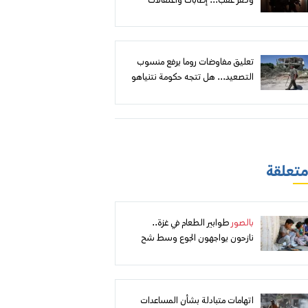
وكفر عقب... إصابات واعتقالات
وهدم مقابل إعلان أهداف أمنية
تعليق مفاوضات روما يرفع منسوب
التصعيد... هل تتجه حكومة نتنياهو
إلى توسيع الهجوم على لبنان؟
 متعلقة
بالصور
طوابير الطعام في غزة..
نازحون يواجهون الجوع وسط شح
المساعدات
اتهامات متبادلة بشأن المساعدات