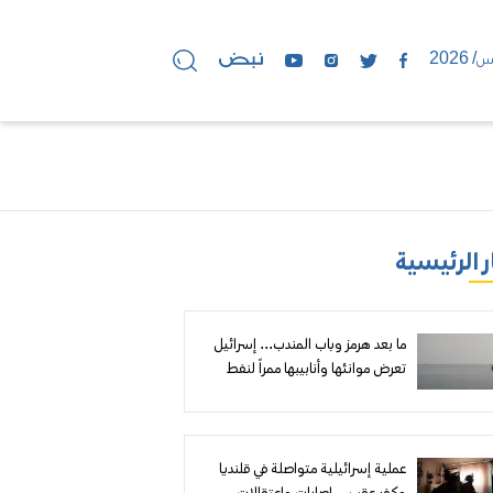
ر الرئيسية
ما بعد هرمز وباب المندب... إسرائيل
تعرض موانئها وأنابيبها ممراً لنفط
الخليج إلى أوروبا
عملية إسرائيلية متواصلة في قلنديا