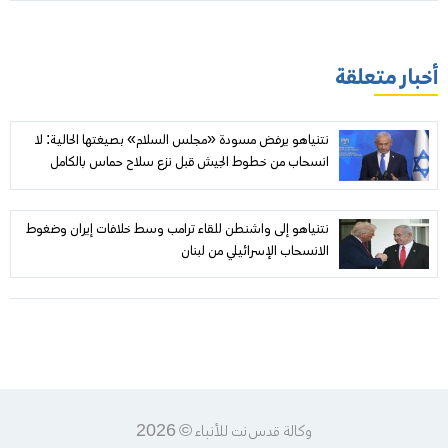
أخبار متعلقة
نتنياهو يرفض مسودة «مجلس السلام» بصيغتها الحالية: لا
انسحاب من خطوط الجيش قبل نزع سلاح حماس بالكامل
والعمليات ستقتصر على التهديدات الفورية
نتنياهو إلى واشنطن للقاء ترامب وسط خلافات إيران وضغوط
الانسحاب الإسرائيلي من لبنان
وكالة قدس نت للأنباء © 2026