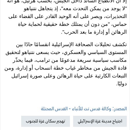
إلا أن الانطباع السائد داخل الجيش، بحسب هرئيل، هو أنه
"لا يوجد من يمكن التحدث معه"، إذ يتجاهل نتنياهو
التحذيرات، ويصر على أنه الوحيد القادر على القضاء على
حماس، "من دون أن يمتلك خطة حقيقية لحماية حياة
الرهائن أو إدارة ما بعد الحرب".
تكشف تحليلات الصحافة الإسرائيلية انقسامًا حادًا بين
المستوى السياسي والعسكري، حيث يسعى نتنياهو لتحقيق
مكاسب سياسية سريعة مدعومًا من ترامب، فيما يحذّر
قادة الجيش من مخاطر غياب خطة انسحاب أو إدارة، ومن
التبعات الكارثية على حياة الرهائن وعلى صورة إسرائيل
دوليًا.
المصدر: وكالة قدس نت للأنباء - القدس المحتلة
اجتياح مدينة غزة الإسرائيلي
تهجير سكان غزة للجنوب