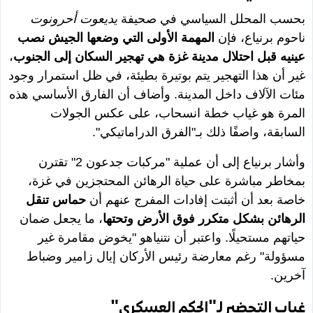
بحسب المحلل السياسي في صحيفة
يديعوت أحرونوت
ناحوم برنياع، فإن
المهمة الأولى التي وضعها الجيش نصب
عينيه قبل احتلال مدينة غزة هي تهجير السكان إلى الجنوب
،
غير أن هذا التهجير يتم بوتيرة بطيئة، في ظل استمرار وجود
مئات الآلاف داخل المدينة. وأضاف أن الفارق الأساسي هذه
المرة هو غياب خطة انسحاب، على عكس الجولات
السابقة، واصفًا ذلك بـ"الفرق الدراماتيكي".
وأشار برنياع إلى أن عملية "مركبات جدعون 2" تقترن
بمخاطر مباشرة على حياة الرهائن المحتجزين في غزة،
خاصة بعد أن أثبتت إفادات المفرج عنهم أن
حماس تنقل
الرهائن بشكل متكرر فوق الأرض وتحتها
، ما يجعل ضمان
حياتهم مستحيلًا. واعتبر أن نتنياهو "يخوض مقامرة غير
مسؤولة" رغم معارضة رئيس الأركان إيال زامير وضباط
آخرين.
غياب التحضير لـ"الحكم العسكري"