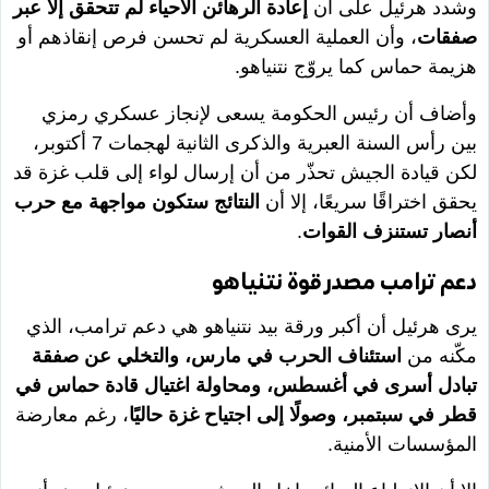
وشدد هرئيل على أن
إعادة الرهائن الأحياء لم تتحقق إلا عبر
صفقات
، وأن العملية العسكرية لم تحسن فرص إنقاذهم أو
هزيمة حماس كما يروّج نتنياهو.
وأضاف أن رئيس الحكومة يسعى لإنجاز عسكري رمزي
بين رأس السنة العبرية والذكرى الثانية لهجمات 7 أكتوبر،
لكن قيادة الجيش تحذّر من أن إرسال لواء إلى قلب غزة قد
يحقق اختراقًا سريعًا، إلا أن
النتائج ستكون مواجهة مع حرب
أنصار تستنزف القوات
.
دعم ترامب مصدر قوة نتنياهو
يرى هرئيل أن أكبر ورقة بيد نتنياهو هي دعم ترامب، الذي
مكّنه من
استئناف الحرب في مارس، والتخلي عن صفقة
تبادل أسرى في أغسطس، ومحاولة اغتيال قادة حماس في
قطر في سبتمبر، وصولًا إلى اجتياح غزة حاليًا
، رغم معارضة
المؤسسات الأمنية.