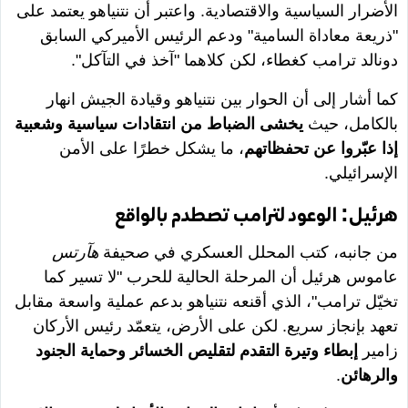
الأضرار السياسية والاقتصادية. واعتبر أن نتنياهو يعتمد على
"ذريعة معاداة السامية" ودعم الرئيس الأميركي السابق
دونالد ترامب كغطاء، لكن كلاهما "آخذ في التآكل".
كما أشار إلى أن الحوار بين نتنياهو وقيادة الجيش انهار
بالكامل، حيث
يخشى الضباط من انتقادات سياسية وشعبية
إذا عبّروا عن تحفظاتهم
، ما يشكل خطرًا على الأمن
الإسرائيلي.
هرئيل: الوعود لترامب تصطدم بالواقع
من جانبه، كتب المحلل العسكري في صحيفة
هآرتس
عاموس هرئيل أن المرحلة الحالية للحرب "لا تسير كما
تخيّل ترامب"، الذي أقنعه نتنياهو بدعم عملية واسعة مقابل
تعهد بإنجاز سريع. لكن على الأرض، يتعمّد رئيس الأركان
زامير
إبطاء وتيرة التقدم لتقليص الخسائر وحماية الجنود
والرهائن
.