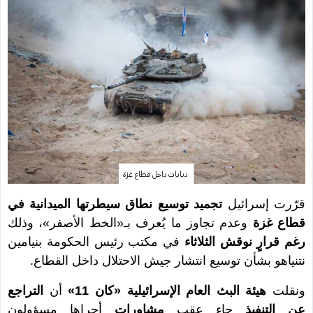
دبابات داخل قطاع غزة
قرّرت إسرائيل
تجميد توسيع نطاق سيطرتها الميدانية في
قطاع غزة
وعدم تجاوز ما يُعرف بـ«الخط الأصفر»، وذلك
رغم قرارٍ نوقش الثلاثاء
في مكتب رئيس الحكومة بنيامين
نتنياهو بشأن توسيع انتشار جيش الاحتلال داخل القطاع.
ونقلت
هيئة البث العام الإسرائيلية «كان 11»
أن
التراجع
عن التنفيذ
جاء عقب
مشاوراتٍ
أجراها مسؤولون