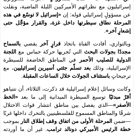
إسرائيليون مع نظرائهم الأميركيين الليلة الماضية، ونقلت
عن مسؤولٍ إسرائيلي قوله: إن
«إسرائيل لا توسّع في هذه
المرحلة نطاق سيطرتها داخل غزة، والقرار مؤجَّل حتى
إشعارٍ آخر»
.
وبالتوازي، أفادت القناة باتخاذ
قرارٍ آخر
يقضي
بالسماح
مجددًا بجولات البحث
التي تُجريها حركة حماس مع
اللجنة
الدولية للصليب الأحمر
في المناطق الخاضعة للسيطرة
الإسرائيلية، وذلك
بعد تسلّم جثتي أسيرين إسرائيليين
، مع
ترجيحاتٍ
باستئناف الجولات خلال الساعات المقبلة
.
وكانت وسائل إعلام إسرائيلية قد ذكرت، الثلاثاء، أن نتنياهو
أقرّ مبدئيًا
توسيع السيطرة الميدانية إلى ما بعد
«الخط
الأصفر»
—الذي يفصل بين مناطق انتشار قوات الاحتلال
شرقًا والمناطق المسموح للفلسطينيين بالتحرك داخلها غربًا
—ضمن
المرحلة الأولى من اتفاق وقف إطلاق النار
بموجب
خطة الرئيس الأميركي دونالد ترامب
. غير أن ما أوردته