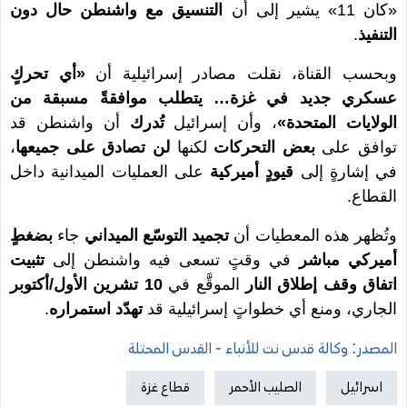
«كان 11» يشير إلى أن
التنسيق مع واشنطن حال دون
التنفيذ
.
وبحسب القناة، نقلت مصادر إسرائيلية أن
«أي تحركٍ
عسكري جديد في غزة… يتطلب موافقةً مسبقة من
الولايات المتحدة»
، وأن إسرائيل
تُدرك
أن واشنطن قد
توافق على
بعض التحركات
لكنها
لن تصادق على جميعها
،
في إشارةٍ إلى
قيودٍ أميركية
على العمليات الميدانية داخل
القطاع.
وتُظهر هذه المعطيات أن
تجميد التوسّع الميداني
جاء
بضغطٍ
أميركي مباشر
في وقتٍ تسعى فيه واشنطن إلى
تثبيت
اتفاق وقف إطلاق النار
الموقَّع في
10 تشرين الأول/أكتوبر
الجاري، ومنع أي خطواتٍ إسرائيلية قد
تهدّد استمراره
.
المصدر: وكالة قدس نت للأنباء - القدس المحتلة
اسرائيل
الصليب الأحمر
قطاع غزة