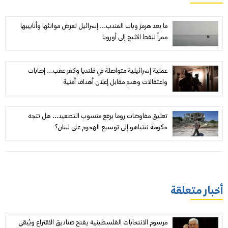
ما بعد هرمز وباب المندب... إسرائيل تعرض موانئها وأنابيبها
ممراً لنفط الخليج إلى أوروبا
عملية إسرائيلية متواصلة في قلنديا وكفر عقب... إصابات
واعتقالات وهدم مقابل إعلان أهداف أمنية
تعليق مفاوضات روما يرفع منسوب التصعيد... هل تتجه
حكومة نتنياهو إلى توسيع الهجوم على لبنان؟
أخبار متعلقة
مرسوم الانتخابات الفلسطينية يفتح صناديق الاقتراع ويُبقي