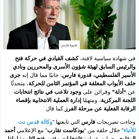
قدورة فارس
في شهادة سياسية لافتة،
كشف القيادي في حركة فتح
والرئيس السابق لهيئة شؤون الأسرى والمحررين ونادي
الأسير الفلسطيني، قدورة فارس
، جانبًا مما قال إنه
جرى
خلف الأبواب المغلقة في المؤتمر الثامن للحركة
، متحدثًا
عن
“أدلة”
وقرائن على
وجود تلاعب في نتائج انتخابات
اللجنة المركزية
، ومتهمًا
إدارة العملية الانتخابية بإقصاء
الرقابة الفعلية عن مرحلة الفرز
.كما قال
وجاءت تصريحات
فارس
التي تابعتها "
وكالة قدس نت
للأنباء
" خلال حلقة من “
بودكاست تقارب
” مع الإعلامي
أحمد
البيقاوي
، حملت عنوان:
“انتخابات مؤتمر فتح الثامن: لماذا