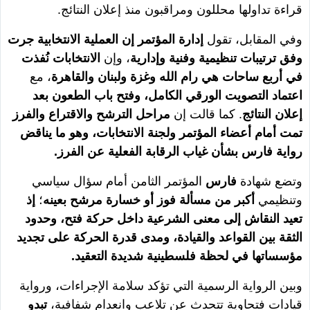
قراءة تداولها محللون ومراقبون منذ إعلان النتائج.
وفي المقابل، تقول
إدارة المؤتمر إن العملية الانتخابية جرت
وفق ترتيبات تنظيمية وفنية وإدارية
، وإن
الانتخابات نُفذت
في أربع ساحات هي رام الله وغزة ولبنان والقاهرة
، مع
اعتماد التصويت الورقي الكامل، وفتح باب الطعون بعد
إعلان النتائج
. كما قالت إن
مراحل الترشح والاقتراع والفرز
تمت أمام أعضاء المؤتمر ولجنة الانتخابات، وهو ما يناقض
رواية فارس بشأن غياب الرقابة الفعلية عن الفرز.
وتضع شهادة
فارس
المؤتمر الثامن أمام سؤال سياسي
وتنظيمي
أكبر من مسألة فوز أو خسارة مرشح بعينه
؛
إذ
تعيد النقاش إلى معنى الشرعية داخل حركة فتح، وحدود
الثقة بين القواعد والقيادة، ومدى قدرة الحركة على تجديد
مؤسساتها في لحظة فلسطينية شديدة التعقيد.
وبين الرواية الرسمية التي تؤكد سلامة الإجراءات، ورواية
قيادات فتحاوية تتحدث عن تلاعب وانعدام شفافية،
تبدو