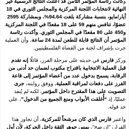
و
كانت رئاسة المؤتمر الثامن قد أعلنت النتائج الرسمية غير
النهائية لانتخابات اللجنة المركزية والمجلس الثوري في 18
أيار/مايو، بنسبة مشاركة بلغت 94.64%، وبمشاركة 2595
عضوًا، تنافس منهم 59 على 18 مقعدًا في اللجنة المركزية
و450 على 80 مقعدًا في المجلس الثوري. وأكدت رئاسة
المؤتمر أن النتائج قابلة للطعن لمدة 24 ساعة
، وأن العملية
جرت بإشراف لجنة من القضاة الفلسطينيين.
وركز
فارس
في حديثه على مرحلة الفرز، قائلًا
إنه تقدم
قبل العملية الانتخابية باقتراح مكتوب لضمان حد أدنى من
الرقابة، يسمح بدخول عدد من أعضاء المؤتمر إلى قاعة
الفرز على دفعات لمراقبة العملية.
ووفق روايته،
جرى
التصويت على هذا المقترح داخل المؤتمر
، لكنه لم يُنفذ
عمليًا، إذ
“أُغلقت الأبواب ومنع الجميع من الدخول”
، على
حد قوله.
واعتبر
فارس الذي كان مرشحاً للمركزية
، أن تجاوز هذا
القرار، "إن صح"،
يمس جوهر الثقة داخل الحركة، لأن أول