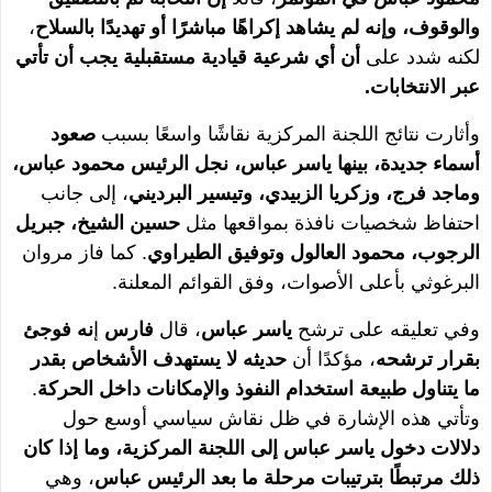
والوقوف، وإنه لم يشاهد إكراهًا مباشرًا أو تهديدًا بالسلاح
،
لكنه شدد على
أن أي شرعية قيادية مستقبلية يجب أن تأتي
عبر الانتخابات.
وأثارت نتائج اللجنة المركزية نقاشًا واسعًا بسبب
صعود
أسماء جديدة، بينها ياسر عباس، نجل الرئيس محمود عباس،
وماجد فرج، وزكريا الزبيدي، وتيسير البرديني
، إلى جانب
احتفاظ شخصيات نافذة بمواقعها مثل
حسين الشيخ، جبريل
الرجوب، محمود العالول وتوفيق الطيراوي
. كما فاز مروان
البرغوثي بأعلى الأصوات، وفق القوائم المعلنة.
وفي تعليقه على ترشح
ياسر عباس
، قال
فارس
إ
نه فوجئ
بقرار ترشحه
، مؤكدًا أن
حديثه لا يستهدف الأشخاص بقدر
ما يتناول طبيعة استخدام النفوذ والإمكانات داخل الحركة
.
وتأتي هذه الإشارة في ظل نقاش سياسي أوسع حول
دلالات دخول ياسر عباس إلى اللجنة المركزية، وما إذا كان
ذلك مرتبطًا بترتيبات مرحلة ما بعد الرئيس عباس
، وهي