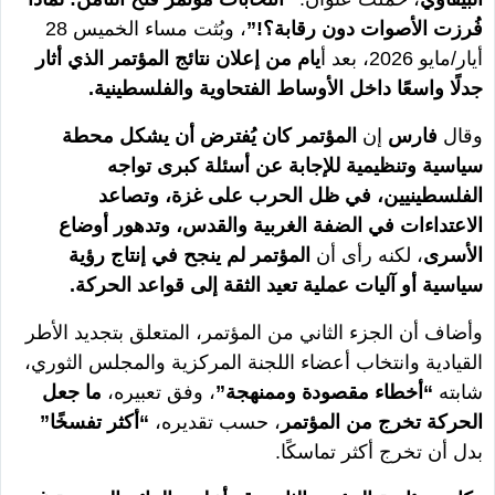
فُرزت الأصوات دون رقابة؟!”
، وبُثت مساء الخميس 28
أيار/مايو 2026، بعد أ
يام من إعلان نتائج المؤتمر الذي أثار
جدلًا واسعًا داخل الأوساط الفتحاوية والفلسطينية.
وقال
فارس
إن
المؤتمر كان يُفترض أن يشكل محطة
سياسية وتنظيمية للإجابة عن أسئلة كبرى تواجه
الفلسطينيين، في ظل الحرب على غزة، وتصاعد
الاعتداءات في الضفة الغربية والقدس، وتدهور أوضاع
الأسرى
، لكنه رأى أن
المؤتمر لم ينجح في إنتاج رؤية
سياسية أو آليات عملية تعيد الثقة إلى قواعد الحركة.
وأضاف أن الجزء الثاني من المؤتمر، المتعلق بتجديد الأطر
القيادية وانتخاب أعضاء اللجنة المركزية والمجلس الثوري،
شابته
“أخطاء مقصودة وممنهجة”
، وفق تعبيره،
ما جعل
الحركة تخرج من المؤتمر
، حسب تقديره،
“أكثر تفسخًا”
بدل أن تخرج أكثر تماسكًا.