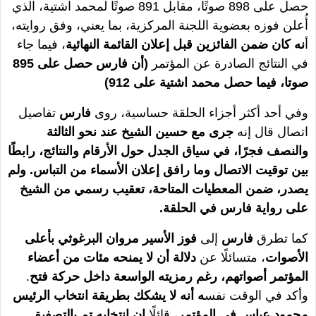
حصل على 898 صوتًا، مقابل 891 صوتًا لمحمد اشتية، الذي
أُعلن فوزه بعضوية اللجنة المركزية، بما يعني، وفق روايته،
أ
نه كان ضمن الفائزين قبل إعلان القائمة النهائية
، فيما جاء
في النتائج الصادرة عن المؤتمر
(أن فارس حصل على 895
صوتا، فيما حصل محمد اشتية على 912)
وفي أحد أكثر أجزاء الحلقة حساسية، روى
فارس
تفاصيل
اتصال قال إنه
جرى مع حسين الشيخ عند نحو الثالثة
والنصف فجرًا، في سياق الجدل حول الأرقام والنتائج، رابطًا
بين توقيت الاتصال وما رافق إعلان الأسماء من التباس.
ولم
يصدر، ضمن المعطيات المتاحة، تعقيب رسمي من الشيخ
على رواية فارس في الحلقة.
كما تطرق
فارس
إلى
فوز الأسير مروان البرغوثي بأعلى
الأصوات
، متسائلًا عن
دلالة أن لا يمنحه مئات من أعضاء
المؤتمر أصواتهم، رغم رمزيته الواسعة داخل حركة فتح
.
وأكد في الوقت نفس
ه أنه لا يشكك بطريقة انتخاب الرئيس
محمود عباس في المؤتمر
، قائلًا
إن انتخابه تم بالتصفيق