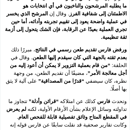
ما يطلبه المرشحون والناخبون في أي انتخابات هو
الاطمئنان إلى شفافية الفرز
. وقال إن
المرشح الذي يخسر
في عملية واضحة يعود إلى تقييم تجربته وأدائه، أما حين
تجري العملية بعيدًا عن الرقابة، فإن الشك يتحول إلى أزمة
ثقة تنظيمية.
ورفض فارس تقديم طعن رسمي في النتائج
، مبررًا ذلك
بعدم ثقته بالجهة التي كان سيقدم إليها الطعن
. وقال في
الحلقة:
“من قام بعملية التزوير لا يمكن أن أعود إليه من
أجل معالجة الأمر”
، مضيفًا أن تقديم الطعن، من وجهة
نظره، كان سيضفي
“قدرًا من المصداقية”
على آلية لا يثق
بها أصلًا.
وتحدث
فارس
كذلك عن امتلاكه
“قرائن وأدلة”
تتجاوز ما
تداولته وسائل الإعلام بشأن الأرقام الأولية، لكنه
لم يعرض
في المقطع المتاح وثائق تفصيلية قابلة للفحص العام
.
وكانت تقارير صحفية قد نقلت سابقًا عن فارس قوله إنه