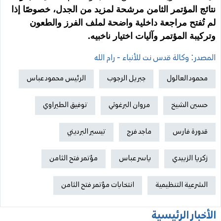
نتائج المؤتمر الثامن مرشحة لمزيد من الجدل، خصوصًا إذا
لم تُفتح مراجعة داخلية واضحة لملف الفرز والطعون
وتركيبة المؤتمر وآليات اختيار ناخبيه.
المصدر: وكالة قدس نت للأنباء - رام الله
محمود العالول
جبريل الرجوب
الرئيس محمود عباس
حسين الشيخ
مروان البرغوثي
توفيق الطيراوي
قدورة فارس
ماجد فرج
تيسير البرديني
زكريا الزبيدي
ياسر عباس
مؤتمر فتح الثامن
الشرعية التنظيمية
انتخابات مؤتمر فتح الثامن
الأخبار الرئيسية