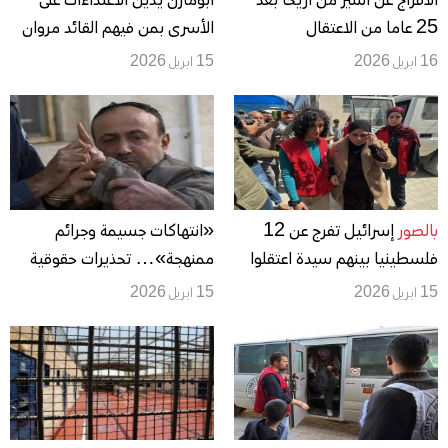
الافراج عن أسير من أريحا بعد
أبومازن يدين الاعتداءات على
25 عاما من الاعتقال
الأسرى بمن فيهم القائد مروان
البرغوثي
16 ابريل 2026
15 ابريل 2026
بالصور
إسرائيل تفرج عن 12
«انتهاكات جسيمة وجرائم
فلسطينيا بينهم سيدة اعتقلوا
ممنهجة»… تحذيرات حقوقية
من قطاع غزة بعد السابع من
من استهداف حياة الأسير مروان
15 ابريل 2026
15 ابريل 2026
أكتوبر
البرغوثي داخل سجون الاحتلال