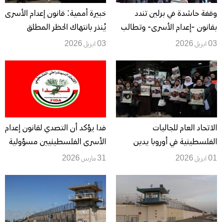
وقفة حاشدة في برلين تندد
خبيرة أممية: قانون إعدام الأسرى
بقانون -إعدام الأسرى- وتطالب
يُنذر بانتهاك الحظر المطلق
بتحرك دولي عاجل
للتعذيب
03 ابريل 2026
03 ابريل 2026
الاتحاد العام للجاليات
فدا يؤكد أن التصدي لقانون إعدام
الفلسطينية في أوروبا يدين
الأسرى الفلسطينيين مسؤولية
قانون اعدام الاسرى
فلسطينية وعربية ودولية وأن
01 ابريل 2026
31 مارس 2026
الفلسطينيين الصادر عن
منع تنفيذه يمثل انتصارا
الكنيست
للإنسانية جمعاء