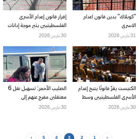
"كوبلاك" يدين قانون اعدام
إقرار قانون إعدام الأسرى
الاسرى
الفلسطينيين يثير موجة إدانات
رسمية وحقوقية وتحذيرات من
31 مارس 2026
30 مارس 2026
تداعيات خطيرة
الكنيست يقرّ قانونًا يتيح إعدام
الصليب الأحمر: تسهيل نقل 6
الأسرى الفلسطينيين وسط
معتقلين مفرج عنهم إلى
انتقادات وتحذيرات حقوقية
مستشفى الأقصى
30 مارس 2026
30 مارس 2026
ودولية
›
5
4
3
2
1
‹