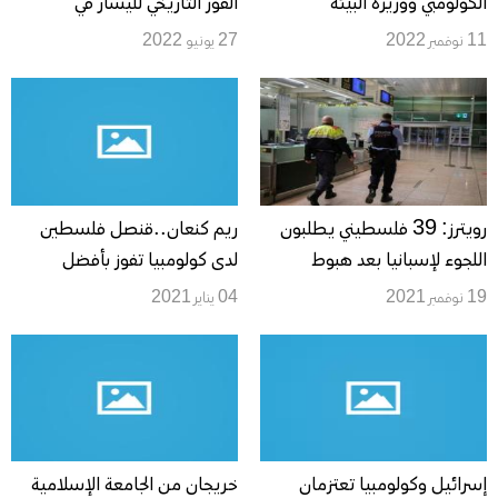
الكولومبي ووزيرة البيئة
الفوز التاريخي لليسار في
الكولومبية في مؤتمر تغير المناخ
كولومبيا؟
11 نوفمبر 2022
27 يونيو 2022
بشرم الشيخ
رويترز: 39 فلسطيني يطلبون
ريم كنعان..قنصل فلسطين
اللجوء لإسبانيا بعد هبوط
لدى كولومبيا تفوز بأفضل
طائرتهم في برشلونة
دبلوماسي أجنبي للعام 2020
19 نوفمبر 2021
04 يناير 2021
إسرائيل وكولومبيا تعتزمان
خريجان من الجامعة الإسلامية