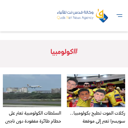
#كولومبيا
ركلات الموت تطيح بكولومبيا..
السلطات الكولومبية تعثر على
سويسرا تعبر إلى موقعة
حطام طائرة مفقودة دون ناجين