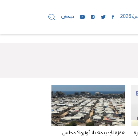
رة
«غزة الجديدة» بلا أونروا؟ مجلس