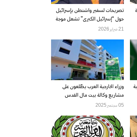
تصريحات لسفير واشنطن بإسرائيل
حول “إسرائيل الكبرى” تشعل موجة
إدانات عربية وإسلامية
21 فبراير 2026
ة
وزراء الخارجية العرب يطّلعون على
مشاريع وكالة بيت مال القدس
الشريف لدعم صمود الفلسطينيين
05 سبتمبر 2025