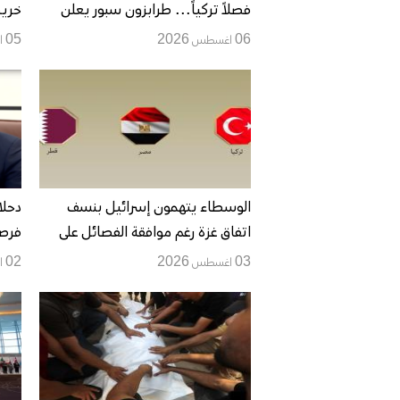
فصلاً تركياً... طرابزون سبور يعلن
خريط
اجتياز الفحص ويحدد موعد التوقيع
تنظ
06 اغسطس 2026
05 اغسطس 2026
الوسطاء يتهمون إسرائيل بنسف
دحلا
اتفاق غزة رغم موافقة الفصائل على
فرصة
خارطة الطريق
وانت
03 اغسطس 2026
02 اغسطس 2026
بخرق