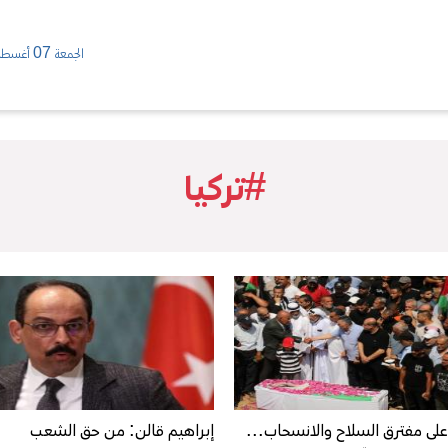
الجمعة 07 أغسطس/ 2026
#تركيا
على مفترق السلاح والانسحاب...
إبراهيم قالن: من حق الشعب