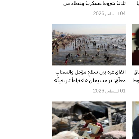
ا
ثلاثة شروط عسكرية وغطاء من
“مجلس السلام” لتأجيل الانسحاب
04 اغسطس 2026
اق
اتفاق غزة بين سلاحٍ مؤجل وانسحابٍ
وط
معلّق: ترامب يعلن «اختراقاً تاريخياً»
ونتنياهو يختبر حدود الضغط الأميركي
01 اغسطس 2026