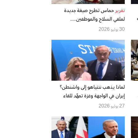
تقرير
حماس تطرح صيغة جديدة
لملفي السلاح والموظفين…
حث
والوسطاء يدفعون نحو «صفقة
30 يوليو 2026
شاملة» بانتظار الرد الإسرائيلي
لماذا يذهب نتنياهو إلى واشنطن؟
إيران في الواجهة وغزة تمهّد للقاء
وخلافات حول لبنان وتركيا
27 يوليو 2026