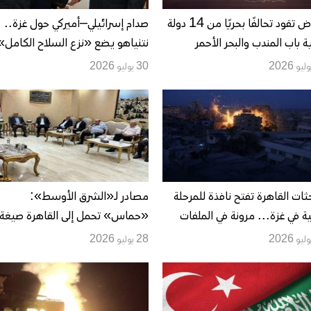
الرياض تقود تحالفًا بحريًا من 14 دولة
صدام إسرائيلي–أميركي حول غزة..
ية باب المندب والبحر الأحمر
نتنياهو يضع «نزع السلاح الكامل»
وط الطاقة
شرطًا للانسحاب وواشنطن تؤكد ب
30 يوليو 2026
الملف
ثات القاهرة تفتح نافذة للمرحلة
مصادر لـ«الشرق الأوسط»:
نية في غزة... مرونة في الملفات
«حماس» تحمل إلى القاهرة صيغة
اسة وتقدّم حذر نحو الإدارة
جديدة بشأن بنيتها العسكرية
28 يوليو 2026
قالية والقوة الدولية
وموظفيها