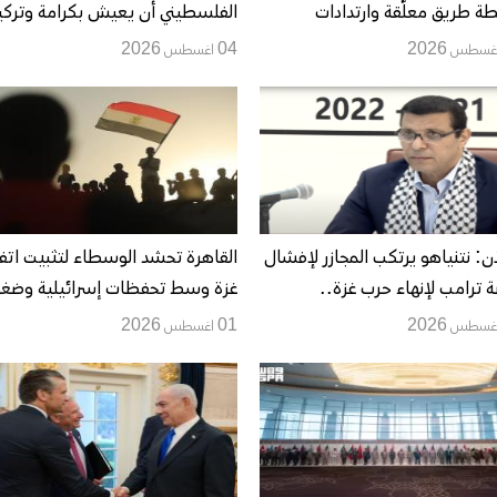
ة طريق معلّقة وارتدادات
الفلسطيني أن يعيش بكرامة وتركي
يمية داخل حماس
ستواصل دورها في دعم تنفيذ اتفاق
04 اغسطس 2026
غزة
ن: نتنياهو يرتكب المجازر لإفشال
القاهرة تحشد الوسطاء لتثبيت اتف
 ترامب لإنهاء حرب غزة..
غزة وسط تحفظات إسرائيلية وضغ
قادات أميركية وإسرائيلية تتهمه
فلسطينية لوقف الخروقات
01 اغسطس 2026
 التفاهمات