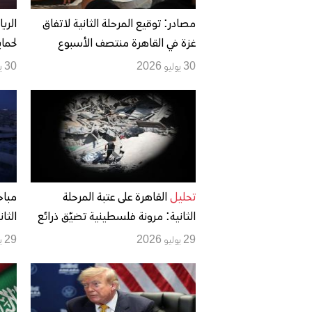
مصادر: توقيع المرحلة الثانية لاتفاق
غزة في القاهرة منتصف الأسبوع
لحما
المقبل.. وموافقة حماس النهائية لم
وخط
30 يوليو 2026
30 يوليو 2026
تُحسم
تحليل
القاهرة على عتبة المرحلة
مباح
الثانية: مرونة فلسطينية تضيّق ذرائع
الثا
إسرائيل واتفاق غزة بين «أفضل
الحس
29 يوليو 2026
29 يوليو 2026
الممكن» واختبار الضمانات
الانت