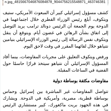
463746381_9044756215548871_4815667046876084878_n.jpg
كشف مسؤول إسرائيلي كبير أن المبعوث الأمريكي، ستيف
ويتكوف، أبلغ رئيس الوزراء القطري خلال اجتماعهما في
الدوحة يوم الجمعة أن الرئيس دونالد ترامب يريد التوصل
إلى اتفاق بشأن الرهائن في غضون أيام. ويتوقع أن ينقل
ويتكوف نفس الرسالة إلى رئيس الوزراء الإسرائيلي بنيامين
نتنياهو خلال لقائهما المقرر في وقت لاحق اليوم.
ورفض ويتكوف التعليق على مجريات المفاوضات، بينما أفاد
المسؤول الإسرائيلي أن نتنياهو سيتخذ قرارًا حاسمًا حول
القضية في الساعات المقبلة.
مفاوضات مكثفة بوساطة دولية
تتواصل المفاوضات غير المباشرة بين إسرائيل وحماس
بوساطة قطرية، مصرية، وأمريكية في الدوحة. ويشارك
في هذه الجهود بريت ماكغورك، كبير مستشاري الرئيس