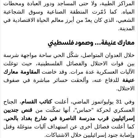
المراكز الطبية، ولا حتى المساجد ودور العبادة ومحطات
المياه. كما دُمّرت المنطقة الصناعية وسوق الشجاعية
الشعبي، الذي كان يعدّ من أبرز معالم الحياة الاقتصادية في
المدينة.
معارك عنيفة... وصمود فلسطيني
خلال العدوان المتواصل، شكّل الحي ساحة مواجهة شرسة
بين قوات الاحتلال والفصائل الفلسطينية، حيث توغلت
الآليات العسكرية عدة مرات. وقد خاضت
المقاومة معارك
عنيفة
للدفاع عنه، وألحقت خسائر مباشرة في صفوف
الاحتلال.
وفي 31 يوليو/تموز الماضي، أعلنت
كتائب القسام
، الجناح
العسكري لحركة "حماس"، أنها تمكّنت من
قنص جنديين
إسرائيليين قرب مدرسة الناصرة في شارع بغداد بالحي
،
كما أعلنت فصائل أخرى عن استهداف آليات متوغلة وقتل
وإصابة جنود إسرائيليين خلال الاشتباكات.