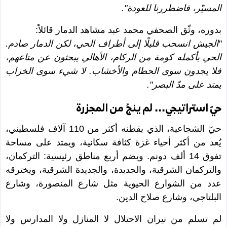
المسيّر، فاضطررنا للعودة".
بدوره، وثّق الصحفي محمد عبد مشاهد الدمار قائلاً:
"الجيش انسحب قليلًا إلى أطراف الحي، لكن الدمار صادم.
الحي بأكمله كومة من الركام، الأهالي يبحثون عن متاعهم،
فلا يجدون سوى الحطام والأخشاب. لا شيء سوى الخراب
يمتد على مدّ البصر".
حيّ استراتيجي... لم ينجُ من المجزرة
حيّ الشجاعية، الذي يقطنه أكثر من 110 آلاف فلسطيني،
يُعد من أكثر أحياء غزة كثافة سكانية، ويمتد على مساحة
تفوق 14 ألف دونم. ويضم أربع مناطق رئيسية: التركمان،
والتركمان الشرقية، والجديدة، والجديدة الشرقية، ويخترقه
عدد من الشوارع الحيوية مثل شارع المنصورة، وشارع
البلتاجي، وشارع صلاح الدين.
لم تسلم من نيران الاحتلال لا المنازل ولا المدارس ولا