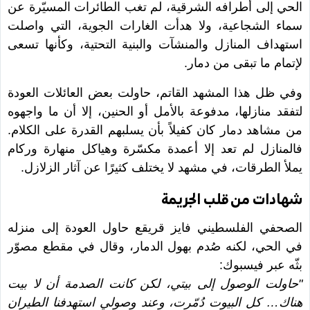
الحي إلى أطرافه الشرقية، لم تغب الطائرات المسيّرة عن
سماء الشجاعية، ولا هدأت الغارات الجوية، التي واصلت
استهداف المنازل والمنشآت والبنية التحتية، وكأنها تسعى
لإتمام ما تبقى من دمار.
وفي ظل هذا المشهد القاتم، حاولت بعض العائلات العودة
لتفقد منازلها، مدفوعة بالأمل أو الحنين، إلا أن ما واجهوه
من مشاهد دمار كان كفيلاً بأن يسلبهم القدرة على الكلام.
فالمنازل لم تعد إلا أعمدة مكسّرة وهياكل منهارة وركام
يملأ الطرقات، في مشهد لا يختلف كثيرًا عن آثار الزلازل.
شهادات من قلب الجريمة
الصحفي الفلسطيني فايز قريقع حاول العودة إلى منزله
في الحي، لكنه صُدم بهول الدمار، وقال في مقطع مصوّر
بثّه عبر فيسبوك:
"حاولت الوصول إلى بيتي، لكن كانت الصدمة أن لا بيت
هناك… كل البيوت دُمّرت، وعند وصولي استهدفنا الطيران