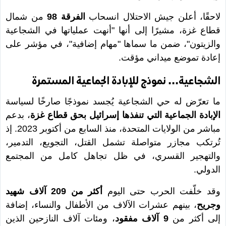
لاحقًا، أعلن جيش الاحتلال انسحاب
الفرقة 98
من شمال
قطاع غزة، مشيرًا إلى أنها "أنهت عملياتها في الشجاعية
والزيتون"، ضمن ما سماها "مهام إضافية"، في مؤشر على
إعادة تموضع ميداني مؤقت.
الشجاعية... نموذج للإبادة الجماعية المستمرة
ما تعرّض له حي الشجاعية يُجسد نموذجًا صارخًا لسياسة
الإبادة الجماعية التي تنفذها إسرائيل بحق قطاع غزة
، بدعم
مباشر من الولايات المتحدة، منذ السابع من أكتوبر 2023. إذ
تُرتكب مجازر متواصلة تشمل القتل، التجويع، التدمير،
والتهجير القسري، في ظل تجاهل كامل من المجتمع
الدولي.
وقد خلّفت الحرب حتى اليوم
أكثر من 209 آلاف شهيد
وجريح
، بينهم عشرات الآلاف من الأطفال والنساء، إضافة
إلى أكثر من
9 آلاف مفقود
، ومئات آلاف النازحين الذين