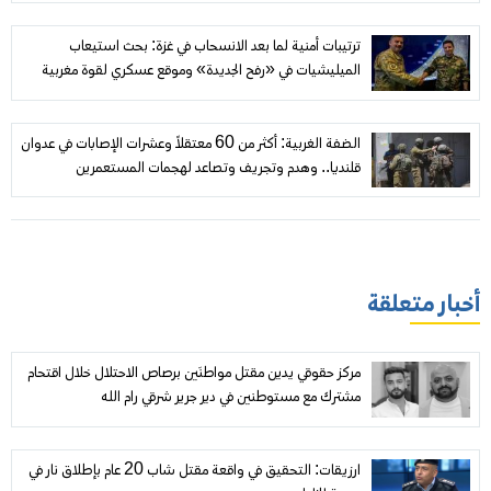
ترتيبات أمنية لما بعد الانسحاب في غزة: بحث استيعاب
الميليشيات في «رفح الجديدة» وموقع عسكري لقوة مغربية
الضفة الغربية: أكثر من 60 معتقلاً وعشرات الإصابات في عدوان
قلنديا.. وهدم وتجريف وتصاعد لهجمات المستعمرين
أخبار متعلقة
مركز حقوقي يدين مقتل مواطنَين برصاص الاحتلال خلال اقتحام
مشترك مع مستوطنين في دير جرير شرقي رام الله
ارزيقات: التحقيق في واقعة مقتل شاب 20 عام بإطلاق نار في