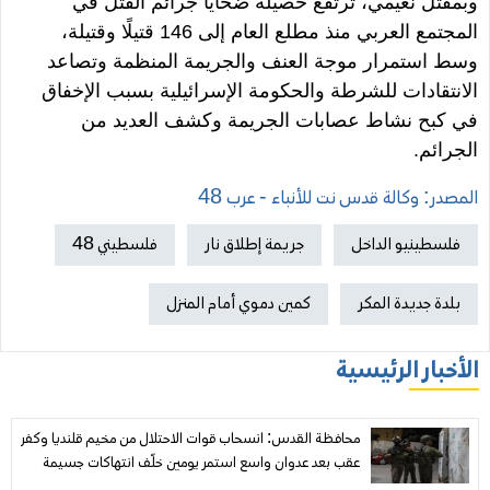
وبمقتل نعيمي، ترتفع حصيلة ضحايا جرائم القتل في
المجتمع العربي منذ مطلع العام إلى 146 قتيلًا وقتيلة،
وسط استمرار موجة العنف والجريمة المنظمة وتصاعد
الانتقادات للشرطة والحكومة الإسرائيلية بسبب الإخفاق
في كبح نشاط عصابات الجريمة وكشف العديد من
الجرائم.
المصدر: وكالة قدس نت للأنباء - عرب 48
فلسطينيو الداخل
جريمة إطلاق نار
فلسطيني 48
بلدة جديدة المكر
كمين دموي أمام المنزل
الأخبار الرئيسية
محافظة القدس: انسحاب قوات الاحتلال من مخيم قلنديا وكفر
عقب بعد عدوان واسع استمر يومين خلّف انتهاكات جسيمة