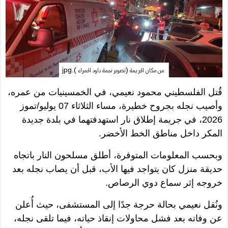
من مكان الجريمة (تصوير نجمة داود الحمراء ).jpg
قُتل الفلسطيني محمود نعيمي، في الخمسينيات من عمره،
وأصيب نجله بجروح خطيرة، مساء الثلاثاء 07 يوليو/تموز
2026، في جريمة إطلاق نار استهدفتهما في بلدة جديدة
المكر داخل مناطق الخط الأخضر.
وبحسب المعلومات المتوفرة، أطلق مسلحون النار باتجاه
حديقة منزل كان يتواجد فيها الأب، قبل أن يصاب نجله بعد
خروجه إثر سماع دوي الرصاص.
ونُقل نعيمي بحالة حرجة جدًا إلى المستشفى، حيث أُعلن
عن وفاته بعد فشل محاولات إنقاذ حياته، فيما تلقى نجله،