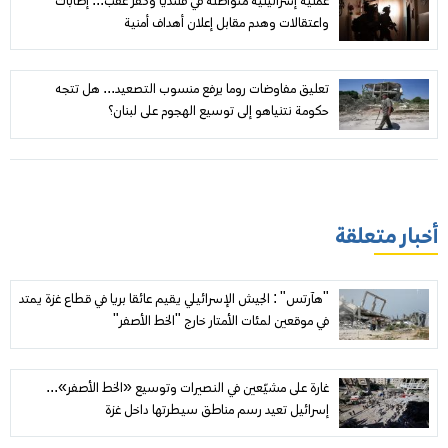
عملية إسرائيلية متواصلة في قلنديا وكفر عقب... إصابات
واعتقالات وهدم مقابل إعلان أهداف أمنية
تعليق مفاوضات روما يرفع منسوب التصعيد... هل تتجه
حكومة نتنياهو إلى توسيع الهجوم على لبنان؟
أخبار متعلقة
"هآرتس" : الجيش الإسرائيلي يقيم عائقا بريا في قطاع غزة يمتد
في موقعين لمئات الأمتار خارج "الخط الأصفر"
غارة على مشيّعين في النصيرات وتوسيع «الخط الأصفر»...
إسرائيل تعيد رسم مناطق سيطرتها داخل غزة