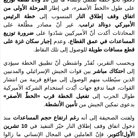
على طول «الخطّ الأصفر»، في إطار
المرحلة الأولى من
اتفاق وقف إطلاق النار
المنسوب إلى
خطة الرئيس
الأميركي دونالد ترامب
. غير أنّ مصادر مطّلعة على
المحادثات أكدت أنّ الأميركيين شدّدوا على
ضرورة توزيع
المساعدات في عمق القطاع
، وعدم
إجبار سكان غزة على
قطع مسافات طويلة
للوصول إلى تلك النقاط.
وبحسب التقرير، تُقدّر واشنطن أنّ تطبيق الخطة سيؤدي
إلى
احتكاك مباشر
بين قوات الجيش الإسرائيلي والمدنيين
الذين سيُطلب منهم الوصول إلى مواقع قريبة من انتشار
القوات، فيما تدفع جهات أيّدت استخدام الشركة الأميركية
طوال الحرب إلى
تفعيل الخطة قرب «الخطّ الأصفر»
بدعوى تمكين الجيش من
تأمين الأنشطة
.
ولفتت الصحيفة إلى أنه
رغم ارتفاع حجم المساعدات
منذ
دخول اتفاق وقف إطلاق النار حيّز التنفيذ في
10 تشرين
الأول/أكتوبر
، فإنّ العاملين في المجال الإنساني ما زالوا