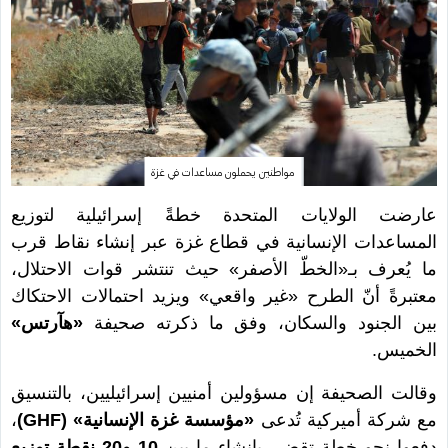
مواطنين يحملون مساعدات في غزة
عارضت الولايات المتحدة خطةً إسرائيلية لتوزيع
المساعدات الإنسانية في قطاع غزة عبر إنشاء نقاط قرب
ما يُعرف بـ«الخطّ الأصفر» حيث تنتشر قوات الاحتلال،
معتبرةً أنّ الطرح «غير واقعي» ويزيد احتمالات الاحتكاك
بين الجنود والسكان، وفق ما ذكرته صحيفة
«هآرتس»
الخميس.
وقالت الصحيفة إن مسؤولين أمنيين إسرائيليين، بالتنسيق
مع شركة أميركية تُدعى
«مؤسسة غزة الإنسانية» (GHF)
،
دفعوا نحو خطة تقضي بإنشاء ما بين
10 و20 نقطة توزيع