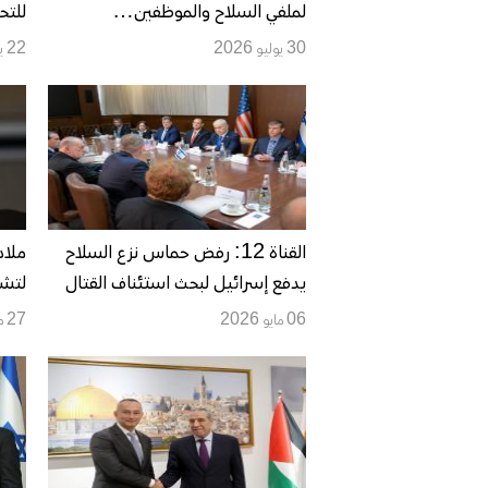
لملفي السلاح والموظفين…
للتح
والوسطاء يدفعون نحو «صفقة
30 يوليو 2026
22 يوليو 2026
شاملة» بانتظار الرد الإسرائيلي
القناة 12: رفض حماس نزع السلاح
ملاد
يدفع إسرائيل لبحث استئناف القتال
لتشك
في غزة
من ت
06 مايو 2026
27 مارس 2026