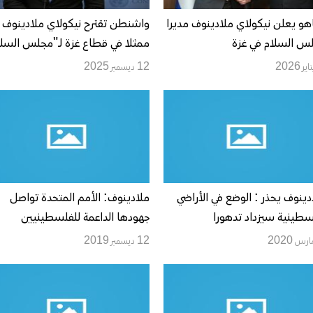
اهو يعلن نيكولاي ملادينوف مديرا
واشنطن تقترح نيكولاي ملادينوف
س السلام في غزة
ممثلا في قطاع غزة لـ"مجلس السلا
12 ديسمبر 2025
دينوف يحذر : الوضع في الأراضي
ملادينوف: الأمم المتحدة تواصل
سطينية سيزداد تدهورا
جهودها الداعمة للفلسطينيين
بممارسة حقهم بانتخاب قادتهم
12 ديسمبر 2019