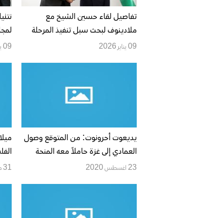
تفاصيل لقاء حسين الشيخ مع
نتني
ملادينوف لبحث سبل تنفيذ المرحلة
لمجل
الثانية من خطة ترامب بشأن غزة
09 يناير 2026
09 يناير 2026
يديعوت أحرونوت: من المتوقع وصول
ميلا
العمادي إلى غزة حاملاً معه المنحة
الفل
المالية الشهرية
23 اغسطس 2020
31 مارس 2020