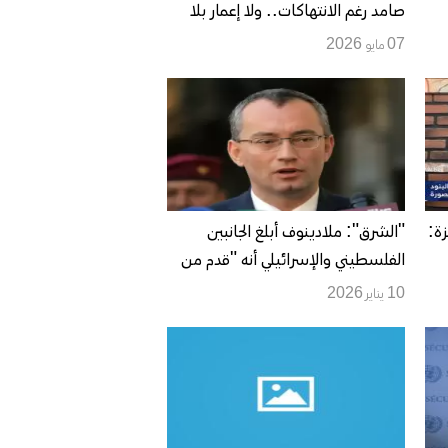
صامد رغم الانتهاكات.. ولا إعمار بلا
ضمانات تمنع العودة للحرب
07 مايو 2026
ة:
"الشرق": ملادينوف أبلغ الجانبين
الفلسطيني والإسرائيلي أنه "قدم من
أجل التعرف على الواقع القائم والفرص
10 يناير 2026
المتاحة لتطبيق المرحلة الثانية "