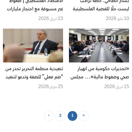
بسام الصالحي: خطة ترامب
الاقتصاد الفلسطيني | ضغوط
ليست حلًا للقضية الفلسطينية
غير مسبوقة مع احتجاز مليارات
والانقسام تُغذّيه ضغوط إقليمية
من أموال المقاصة وتحذيرات من
10 مايو 2026
23 ابريل 2026
ودولية
آثار خطيرة
«تحذيرات حكومية من انهيار
تنفيذية منظمة التحرير تحذر من
صحي وضغوط مالية»… مجلس
“ضم فعلي” للضفة وتدعو لتنفيذ
الوزراء يدعو لتحرك دولي عاجل
المرحلة الثانية في غزة.. إجراءات
15 ابريل 2026
25 فبراير 2026
ووقف الحرب في غزة
مهمة لمواجهة المرحلة المقبلة
›
2
1
«