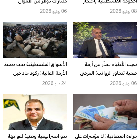
الحكومة الفلسطينية باحتجاز
مليارات دولار من الأموال
المقاصة.. والاقتصاد يخسر مليار
الفلسطينية.. و“يبوس” يدخل
08 يونيو 2026
06 يونيو 2026
دولار شهريًا
التجربة منتصف يونيو
نقيب الأطباء يحذّر من أزمة
الأسواق الفلسطينية تحت ضغط
صحية تتجاوز الرواتب: المرضى
الأزمة المالية: ركود حاد قبل
يدفعون ثمن المقاصة والإضراب
العيد وتراجع القدرة الشرائية
06 يونيو 2026
24 مايو 2026
يربك التجار والمستهلكين
قراءة اقتصادية: لا مؤشرات على
نحو استراتيجية وطنية لمواجهة