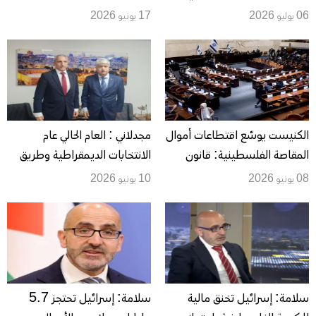
وتبقى الدورة الاقتصادية
متوازيين... أموال المقاصة
06 يوليو 2026
17 يونيو 2026
الفلسطينية مقيّدة
للسلطة وخريطة طريق لغزة
الكنيست يوسّع اقتطاعات أموال
مجدلاني : العام الحالي عام
المقاصة الفلسطينية: قانون
الانتخابات الديمقراطية وطريق
جديد يعمّق خنق السلطة مالياً
الإصلاح السياسي يمر عبر صناديق
08 يونيو 2026
10 يونيو 2026
الاقتراع
سلامة: إسرائيل تخنق مالية
سلامة: إسرائيل تحتجز 5.7