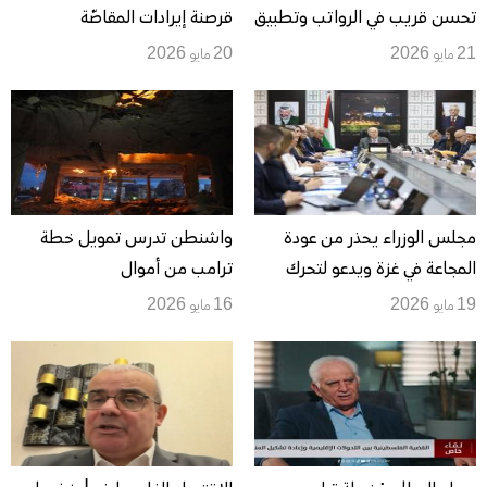
تحسن قريب في الرواتب وتطبيق
قرصنة إيرادات المقاصّة
“يبوس” لن يتيح سحب الأموال
21 مايو 2026
20 مايو 2026
نقدا
مجلس الوزراء يحذر من عودة
واشنطن تدرس تمويل خطة
المجاعة في غزة ويدعو لتحرك
ترامب من أموال
دولي عاجل لاستعادة الخدمات
الفلسطينيين... ضرائب المقاصة
19 مايو 2026
16 مايو 2026
الأساسية وصرف دفعة من
بين ابتزاز إسرائيل وتهميش
رواتب الموظفين قبل العيد
السلطة