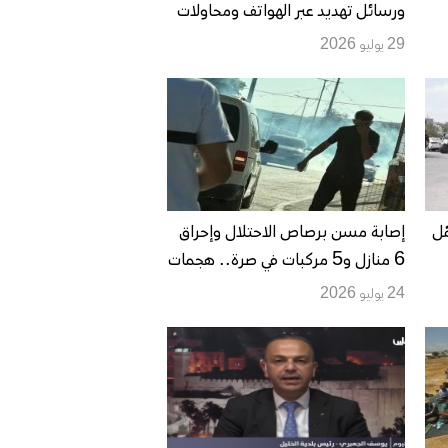
ورسائل تهديد عبر الهواتف ومحاولات
لفرض واقع استيطاني
29 يوليو 2026
ّل
إصابة مسن برصاص الاحتلال وإحراق
6 منازل و5 مركبات في صرة.. هجمات
استيطانية وإغلاقات عسكرية تتسع
24 يوليو 2026
في الضفة الغربية