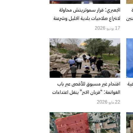
الجعبري: قرار سموتريتش محاولة
نين
لانتزاع صلاحيات بلدية الخليل وشرعنة
التوسع الاستيطاني في قلب المدينة
17 يونيو 2026
ية
اقتحام غير مسبوق للأقصى عبر باب
الغوانمة: “قربان الخبز” ينقل اعتداءات
المستعمرين من الاقتحام المحمي إلى
22 مايو 2026
محاولة فرض الطقوس داخل صحن
قبة الصخرة