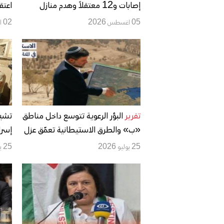
إصابات و12 معتقلاً وهدم منازل
واتساع اعتداءات المستوطنين
وإصا
05 اغسطس 2026
02 اغسطس 2026
تقرير
البؤر الرعوية تتوسع داخل مناطق
تشيي
«ب» والطرق الاستيطانية تعمّق عزل
إسرا
التجمعات الفلسطينية
وهجم
25 يوليو 2026
25 يوليو 2026
إلى 