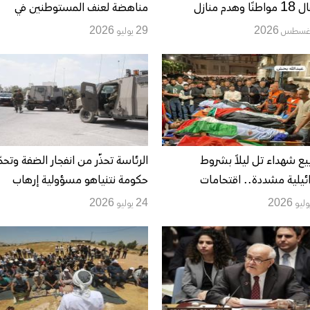
اعتقال 18 مواطنًا وهدم منازل
مناهضة لعنف المستوطنين في
بات باعتداءات المستوطنين
مسافر يطا
29 يوليو 2026
ع شهداء تل ليلاً بشروط
الرئاسة تحذّر من انفجار الضفة وتحم
ئيلية مشددة.. اقتحامات
حكومة نتنياهو مسؤولية إرهاب
ات استيطانية تمتد من نابلس
المستوطنين.. تحركات فلسطينية
24 يوليو 2026
جنين وبيت لحم
ودعوات دولية للمحاسبة