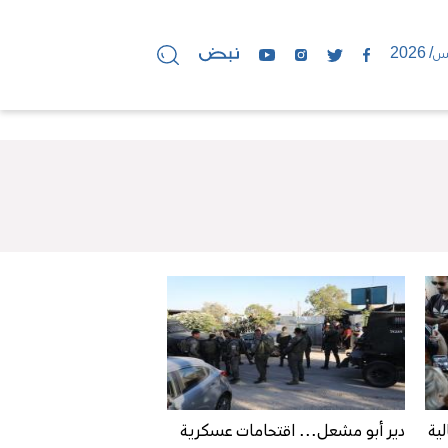
لية
دير أبو مشعل... اقتحامات عسكرية