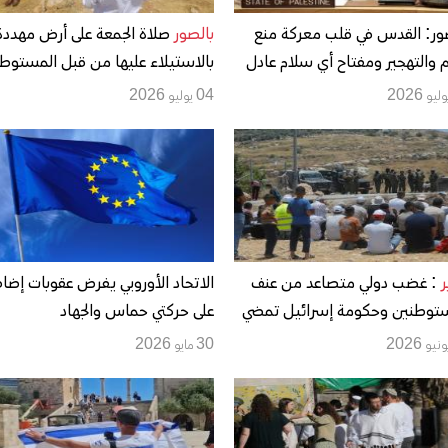
ر: القدس في قلب معركة منع
بالصور
صلاة الجمعة على أرض مهددة
 والتهجير ومفتاح أي سلام عادل
بالاستيلاء عليها من قبل المستوط
لمنطقة
في منطقة خلّة الحمص
04 يوليو 2026
ر
: غضب دولي متصاعد من عنف
الاتحاد الأوروبي يفرض عقوبات إضاف
توطنين وحكومة إسرائيل تمضي
على حركتي حماس والجهاد
لتوسيع
30 مايو 2026