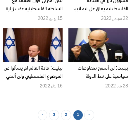
مسؤول بارز في القيادة
بيان أميركي حول العلاقة مع
الفلسطينية يعلق على نية لابيد
السلطة الفلسطينية عقب زيارة
الاعلان عن دعم حل الدولتين
الرئيس بايدن إلى بيت لحم
22 سبتمبر 2022
15 يوليو 2022
بينيت: لن أسمح بمفاوضات
بينيت: قادة العالم لم يسألوا عن
سياسية على خط الدولة
الموضوع الفلسطيني ولن ألتقي
الفلسطينية
مع أبو مازن
28 يناير 2022
16 يناير 2022
›
3
2
1
«