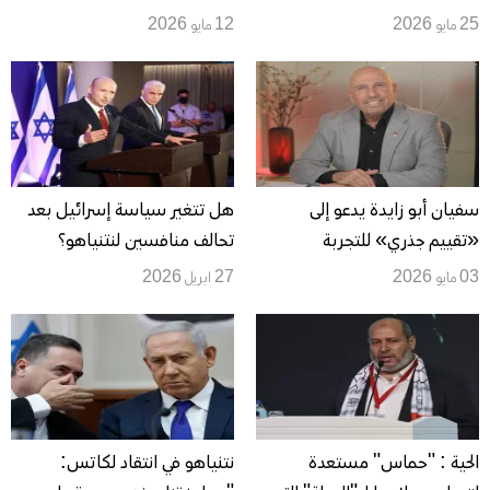
الداخل وتجديد الشرعية
لاستكمال الشواغر القيادية
25 مايو 2026
12 مايو 2026
الفلسطينية
والحركة تشترط تنفيذ المرحلة
الأولى قبل بحث السلاح والمرحلة
الثانية
سفيان أبو زايدة يدعو إلى
هل تتغير سياسة إسرائيل بعد
«تقييم جذري» للتجربة
تحالف منافسين لنتنياهو؟
الفلسطينية: التنظيمات فشلت
03 مايو 2026
27 ابريل 2026
والواقع بلغ أسوأ مراحله
الحية : "حماس" مستعدة
نتنياهو في انتقاد لكاتس: