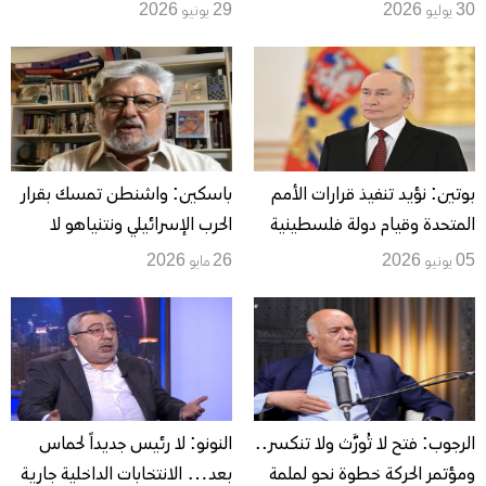
وانتخابات متتالية ودولة موحدة
سياسي يقود إلى دولة مستقلة
30 يوليو 2026
29 يونيو 2026
تضم غزة والضفة
بعاصمتها القدس الشرقية
بوتين: نؤيد تنفيذ قرارات الأمم
باسكين: واشنطن تمسك بقرار
المتحدة وقيام دولة فلسطينية
الحرب الإسرائيلي ونتنياهو لا
مستقلة
يملك هامشاً مستقلاً للتصعيد
05 يونيو 2026
26 مايو 2026
الرجوب: فتح لا تُورَّث ولا تنكسر..
النونو: لا رئيس جديداً لحماس
ومؤتمر الحركة خطوة نحو لملمة
بعد… الانتخابات الداخلية جارية