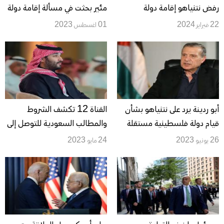
رفض نتنياهو إقامة دولة
مئير بحثت في مسألة إقامة دولة
فلسطينية "من جانب واحد"
فلسطينية
22 فبراير 2024
01 اغسطس 2023
أبو ردينة يرد على نتنياهو بشأن
القناة 12 تكشف الشروط
قيام دولة فلسطينية مستقلة
والمطالب السعودية للتوصل إلى
اتفاق مع إسرائيل
26 يونيو 2023
24 مايو 2023