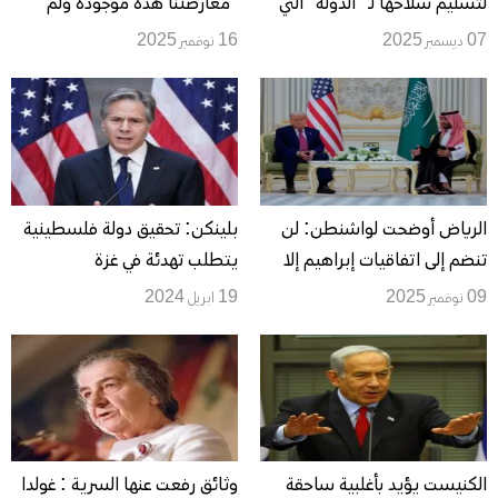
لتسليم سلاحها لـ "الدولة" التي
"معارضتنا هذه موجودة ولم
ستدير القطاع مستقبلا
تتغير"
07 ديسمبر 2025
16 نوفمبر 2025
الرياض أوضحت لواشنطن: لن
بلينكن: تحقيق دولة فلسطينية
تنضم إلى اتفاقيات إبراهيم إلا
يتطلب تهدئة في غزة
بوضع خارطة طريق لإقامة دولة
09 نوفمبر 2025
19 ابريل 2024
فلسطينية
الكنيست يؤيد بأغلبية ساحقة
وثائق رفعت عنها السرية : غولدا