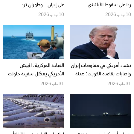
ردا على سقوط الأباتشي..
على إيران.. وطهران ترد
وطهران تتوعد برد “حاسم”
باستهداف قواعد أمريكية
10 يونيو 2026
10 يونيو 2026
والأسطول الخامس في البحرين
تشدد أمريكي في مفاوضات إيران
القيادة المركزية: الجيش
وإصابات بقاعدة الكويت: هدنة
الأمريكي يعطّل سفينة حاولت
هشة تحت ضغط الصواريخ
الوصول إلى ميناء إيراني
31 مايو 2026
31 مايو 2026
وشروط ترامب