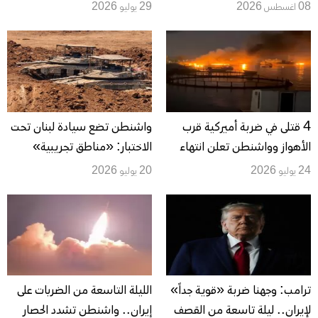
حماس تمهيداً لقوة دولية..
إيرانية استهدفت قاعدة أميركية
08 اغسطس 2026
29 يوليو 2026
وضغوط أميركية تتصاعد مع زيارة
في الأردن
قائد «سنتكوم»
4 قتلى في ضربة أميركية قرب
واشنطن تضع سيادة لبنان تحت
الأهواز وواشنطن تعلن انتهاء
الاختبار: «مناطق تجريبية»
ليلتها الـ13 من الهجمات على
وانسحاب إسرائيلي مشروط
24 يوليو 2026
20 يوليو 2026
إيران
ترامب: وجهنا ضربة «قوية جداً»
الليلة التاسعة من الضربات على
لإيران.. ليلة تاسعة من القصف
إيران.. واشنطن تشدد الحصار