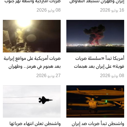
إيران وطهران تستبعد التفاوض
ضربات أميركية واسعة تهز جنوب
وتتمسك بإغلاق هرمز
إيران وواشنطن تتوعد بحملة
16 يوليو 2026
08 يوليو 2026
ممتدة
أمريكا تبدأ «سلسلة ضربات
ضربات أمريكية على مواقع إيرانية
قوية» على إيران بعد هجمات
بعد هجوم في هرمز.. وطهران
هرمز.. وانفجارات تهز سيريك
تتوعد برد سريع وحاسم
08 يوليو 2026
27 يونيو 2026
وقشم
واشنطن تبدأ ضربات ضد إيران
واشنطن تعلن انتهاء ضرباتها