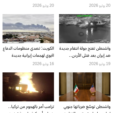
تتزامن مع إطلاق صواريخ وتحذير
البحري والتصعيد يمتد إلى
20 يوليو 2026
20 يوليو 2026
أمني في المنامة
منشآت الطاقة ودول المنطقة
واشنطن تفتح جولة انتقام جديدة
الكويت: تصدي منظومات الدفاع
ضد إيران بعد قتلى الأردن..
الجوي لهجمات إيرانية جديدة
ومضيق هرمز يدفع المواجهة نحو
19 يوليو 2026
16 يوليو 2026
تصعيد أوسع
واشنطن توسّع ضرباتها جنوبي
ترامب أمر بالهجوم من تركيا..