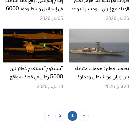
ضربات أمريكية عند هرمز تختبر
إعلام إسرائيلي: رفع حالة التأهب
الهدنة مع إيران.. ومسار الدوحة
في إسرائيل وسط وجود 6000
أمام معادلة الأمن والملاحة
جندي أمريكي في البلاد
26 مايو 2026
05 مايو 2026
والأموال المجمدة
تصعيد خطير: هجمات متبادلة
"سنتكوم" تستخدم ذخائر ‌تزن
بين إيران وواشنطن ومخاوف
5000 رطل في قصف مواقع
من انهيار التهدئة واتساع رقعة
صواريخ إيرانية قرب مضيق هرمز
20 ابريل 2026
18 مارس 2026
المواجهة
›
2
1
«