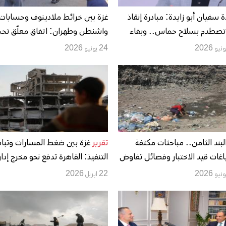
ة سفيان أبو زايدة: مبادرة إنقاذ
غزة بين خرائط ملادينوف وحسابات
تصطدم بسلاح حماس.. وبقاء
واشنطن وطهران: اتفاق معلّق تح
ع الحالي يفتح الباب أمام التهجير
النار
24 يونيو 2026
يع السيطرة الإسرائيلية
لبند الثامن.. مباحثات مكثفة
تقرير
غزة بين ضغط المسارات وتبا
وصياغات قيد الاختبار وفصائل تفاوض
التنفيذ: القاهرة تدفع نحو مخرج إدا
 لا تشبه واقع غزة
يوازي تعثر الهدنة
22 ابريل 2026