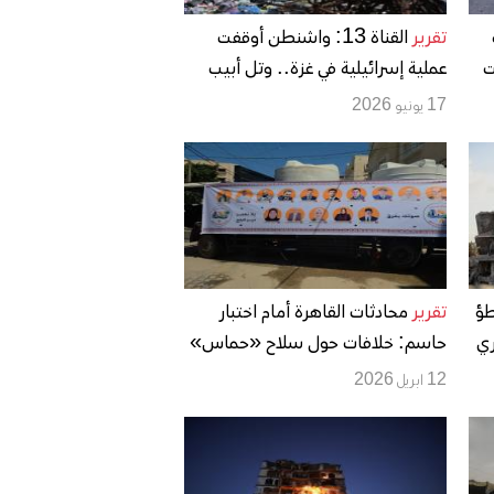
تقرير
القناة 13: واشنطن أوقفت
ت
عملية إسرائيلية في غزة.. وتل أبيب
تتجه إلى “ضم زاحف” داخل القطاع
17 يونيو 2026
طؤ
تقرير
محادثات القاهرة أمام اختبار
ري
حاسم: خلافات حول سلاح «حماس»
وتعثر تنفيذ وقف إطلاق النار في غزة
12 ابريل 2026