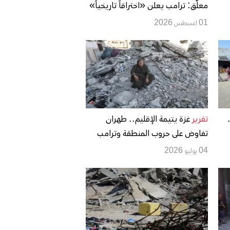
معلّق: ترامب يعلن «اختراقاً تاريخياً»
ونتنياهو يختبر حدود الضغط الأميركي
01 اغسطس 2026
تقرير
غزة يتيمة الإقليم.. طهران
تفاوض على حروب المنطقة وترامب
يرتب خرائطها والقطاع يُترك للدمار
04 يوليو 2026