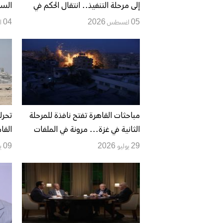
إلى مرحلة التنفيذ.. انتقال الحكم في
السل
غزة ونزع السلاح يصطدمان بشروط
من 
05 اغسطس 2026
04 اغسطس 2026
إسرائيل وحماس
حماس
على 
مباحثات القاهرة تفتح نافذة للمرحلة
تحر
الثانية في غزة... مرونة في الملفات
القا
الحساسة وتقدّم حذر نحو الإدارة
مباح
29 يوليو 2026
09 يوليو 2026
الانتقالية والقوة الدولية
حماس
الثان