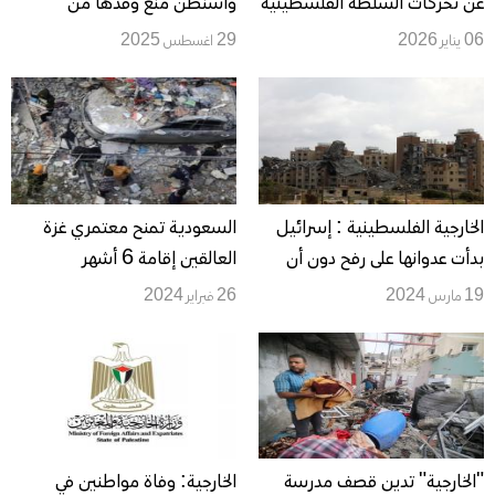
عن تحركات السلطة الفلسطينية
واشنطن منع وفدها من
لاستعادة دورها في إدارة معبر
المشاركة في اجتماعات الأمم
06 يناير 2026
29 اغسطس 2025
رفح
المتحدة
الخارجية الفلسطينية : إسرائيل
السعودية تمنح معتمري غزة
بدأت عدوانها على رفح دون أن
العالقين إقامة 6 أشهر
تعلن
19 مارس 2024
26 فبراير 2024
"الخارجية" تدين قصف مدرسة
الخارجية: وفاة مواطنين في