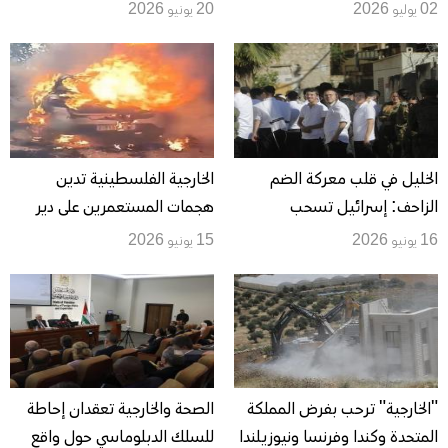
إسرائيل أمام العدل الدولية
الأرثوذكس المقدسية في سلوان
02 يوليو 2026
20 يونيو 2026
الخليل في قلب معركة الضم
الخارجية الفلسطينية تدين
الزاحف: إسرائيل تسحب
هجمات المستعمرين على دير
صلاحيات بلدية المدينة وتفتح
دبوان وبرقا: اعتداءات منظمة
16 يونيو 2026
15 يونيو 2026
مواجهة جديدة حول الحرم
تطال المساجد والمركبات
الإبراهيمي
والأراضي في الضفة
"الخارجية" ترحب بفرض المملكة
الصحة والخارجية تعقدان إحاطة
المتحدة وكندا وفرنسا ونيوزيلندا
للسلك الدبلوماسي حول واقع