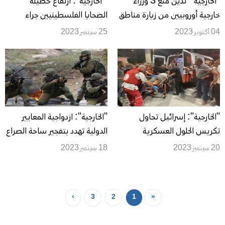
"الخارجية " تدين منع 3 وزراء
" الخارجية": ارتفاع حصيلة
خارجية أوروبيين من زيارة مناطق
الضحايا الفلسطينيين جراء
"ج"
الإعصار الذي ضرب ليبيا إلى 64
04 أكتوبر 2023
25 سبتمبر 2023
"الخارجية": إسرائيل تحاول
"الخارجية": ازدواجية المعايير
تكريس الحلول العسكرية
الدولية تهدد بتفجير ساحة الصراع
20 سبتمبر 2023
18 سبتمبر 2023
›
3
2
1
«